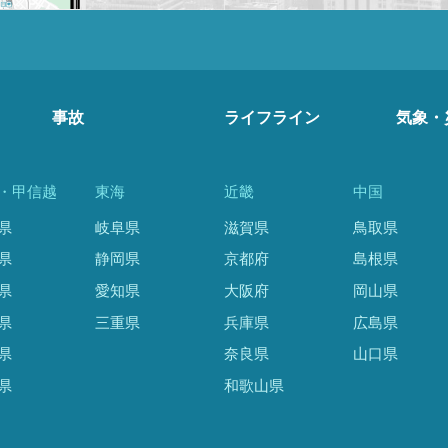
事故
ライフライン
気象・
・甲信越
東海
近畿
中国
県
岐阜県
滋賀県
鳥取県
県
静岡県
京都府
島根県
県
愛知県
大阪府
岡山県
県
三重県
兵庫県
広島県
県
奈良県
山口県
県
和歌山県