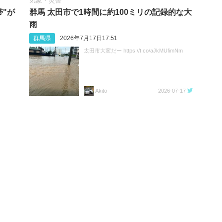
気象・災害
帯"が
群馬 太田市で1時間に約100ミリの記録的な大
雨
群馬県
2026年7月17日17:51
太田市大変だー https://t.co/aJkMUfimNm
Akito
2026-07-17