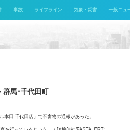
件
事故
ライフライン
気象・災害
一般ニュ
群馬‪･‬千代田町
フル本田 千代田店」で不審物の通報があった。
を行っているという。（JX通信社/FASTALERT）