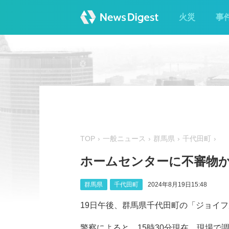
火災
事
TOP
一般ニュース
群馬県
千代田町
ホームセンターに不審物か 
群馬県
千代田町
2024年8月19日15:48
19日午後、群馬県千代田町の「ジョイ
警察によると、15時30分現在、現場で調査