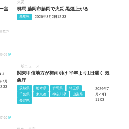
火災
ー室
群馬 藤岡市藤岡で火災 黒煙上がる
群馬県
2026年8月2日12:33
台数の
08-03
一般ニュース
る」
関東甲信地方が梅雨明け 平年より1日遅く 気
象庁
6年7月
2:33
茨城県
栃木県
群馬県
埼玉県
2026年7
千葉県
東京都
神奈川県
山梨県
月20日
11:03
長野県
07-20