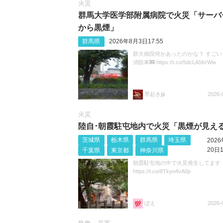
火災
群馬大学医学部附属病院で火災「サーバ
から黒煙」
群馬県
2026年8月3日17:55
群大病院何かあったのかな？ すごい
消防車🚒 https://t.co/5dcLA5KrWw
早起きjiji
2026-
火災
陸自･朝霞駐屯地内で火災「黒煙が見え
茨城県
栃木県
群馬県
埼玉県
202
20日1
千葉県
東京都
神奈川県
朝霞駐屯地の中で火災発生してます
https://t.co/8Tkyo4vA0p
ぼえ
2026-