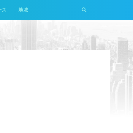
ース
地域