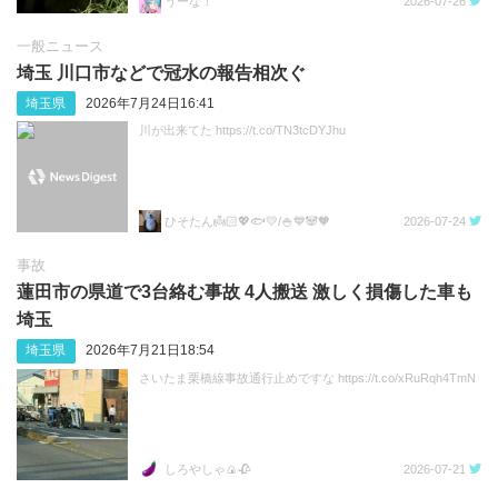
うーな！
2026-07-26
一般ニュース
埼玉 川口市などで冠水の報告相次ぐ
埼玉県
2026年7月24日16:41
川が出来てた https://t.co/TN3tcDYJhu
ひそたん👼🏻💖🐟️💛/🍚💙🐼🧡
2026-07-24
事故
蓮田市の県道で3台絡む事故 4人搬送 激しく損傷した車も
埼玉
埼玉県
2026年7月21日18:54
さいたま栗橋線事故通行止めですな https://t.co/xRuRqh4TmN
しろやしゃ🍙🥀
2026-07-21