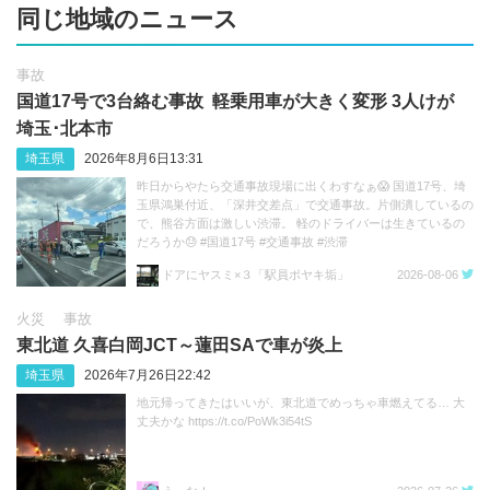
同じ地域のニュース
事故
国道17号で3台絡む事故 軽乗用車が大きく変形 3人けが
埼玉･北本市
埼玉県
2026年8月6日13:31
昨日からやたら交通事故現場に出くわすなぁ😱 国道17号、埼
玉県鴻巣付近、「深井交差点」で交通事故。片側潰しているの
で、熊谷方面は激しい渋滞。 軽のドライバーは生きているの
だろうか😓 #国道17号 #交通事故 #渋滞
https://t.co/sGeXdbCMfk
ドアにヤスミ×３「駅員ボヤキ垢」
2026-08-06
火災
事故
東北道 久喜白岡JCT～蓮田SAで車が炎上
埼玉県
2026年7月26日22:42
地元帰ってきたはいいが、東北道でめっちゃ車燃えてる… 大
丈夫かな https://t.co/PoWk3i54tS