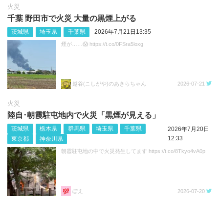
火災
千葉 野田市で火災 大量の黒煙上がる
茨城県
埼玉県
千葉県
2026年7月21日13:35
煙が……😱 https://t.co/0FSra5loxg
越谷(こしがや)のあきらちゃん
2026-07-21
火災
陸自･朝霞駐屯地内で火災「黒煙が見える」
茨城県
栃木県
群馬県
埼玉県
千葉県
2026年7月20日
12:33
東京都
神奈川県
朝霞駐屯地の中で火災発生してます https://t.co/8Tkyo4vA0p
ぼえ
2026-07-20