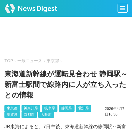
TOP
一般ニュース
東京都
東海道新幹線が運転見合わせ 静岡駅～
新富士駅間で線路内に人が立ち入った
との情報
東京都
神奈川県
岐阜県
静岡県
愛知県
2026年4月7
日16:30
滋賀県
京都府
大阪府
JR東海によると、7日午後、東海道新幹線の静岡駅～新富