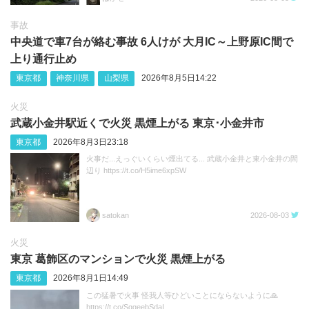
事故
中央道で車7台が絡む事故 6人けが 大月IC～上野原IC間で
上り通行止め
東京都
神奈川県
山梨県
2026年8月5日14:22
火災
武蔵小金井駅近くで火災 黒煙上がる 東京･小金井市
東京都
2026年8月3日23:18
火事だ...えっぐいくらい煙出てる... 武蔵小金井と東小金井の間
辺り https://t.co/H5ime6xpSW
satokan
2026-08-03
火災
東京 葛飾区のマンションで火災 黒煙上がる
東京都
2026年8月1日14:49
この猛暑で火事 怪我人等ひどいことにならないように🙏
https://t.co/SqqeebSdaI