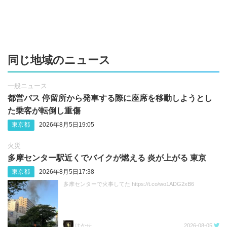
同じ地域のニュース
一般ニュース
都営バス 停留所から発車する際に座席を移動しようとし
た乗客が転倒し重傷
東京都
2026年8月5日19:05
火災
多摩センター駅近くでバイクが燃える 炎が上がる 東京
東京都
2026年8月5日17:38
多摩センターで火事してた https://t.co/wo1ADG2xB6
はかせ
2026-08-05