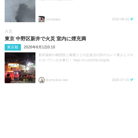
susupapa
2026-08-01
火災
東京 中野区新井で火災 室内に煙充満
東京都
2026年8月1日0:10
新井薬師の梅照院と柳通りとの交差点の所のカレー屋さんマロ
ロガバワンが火事だ！ https://t.co/UDSLGhgVlL
dj precious law
2026-07-31