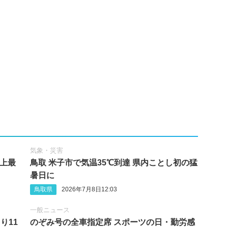
気象・災害
史上最
鳥取 米子市で気温35℃到達 県内ことし初の猛
暑日に
鳥取県
2026年7月8日12:03
一般ニュース
り11
のぞみ号の全車指定席 スポーツの日・勤労感