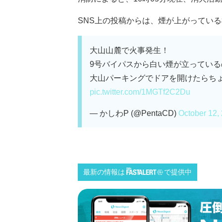
SNS上の投稿からは、煙が上がっている様
大山山麓で火事発生！
9号バイパスから白い煙が立ってい
大山パーキングでドアを開けたらち
pic.twitter.com/1MGTf2C2Du
— かしわP (@PentaCD)
October 12,
最新の情報は
で提供中