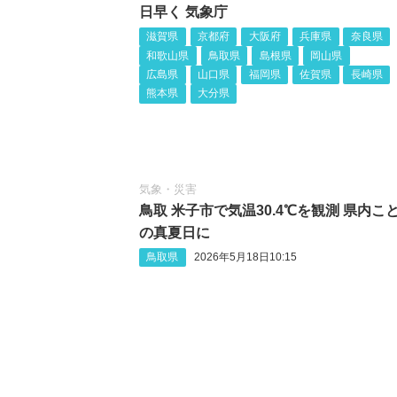
日早く 気象庁
滋賀県
京都府
大阪府
兵庫県
奈良県
和歌山県
鳥取県
島根県
岡山県
広島県
山口県
福岡県
佐賀県
長崎県
熊本県
大分県
気象・災害
鳥取 米子市で気温30.4℃を観測 県内こ
の真夏日に
鳥取県
2026年5月18日10:15