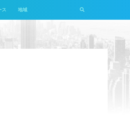
ース
地域