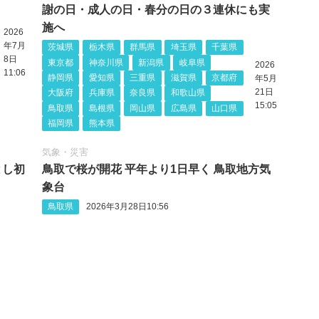
謝の日・成人の日・春分の日の３連休にも実
施へ
2026
年7月
茨城県
栃木県
群馬県
埼玉県
千葉県
8日
東京都
神奈川県
新潟県
岐阜県
2026
11:06
静岡県
愛知県
三重県
滋賀県
京都府
年5月
21日
大阪府
兵庫県
奈良県
和歌山県
15:05
鳥取県
島根県
岡山県
広島県
山口県
福岡県
熊本県
気象・災害
とし初
鳥取で桜が開花 平年より1日早く 鳥取地方気
象台
鳥取県
2026年3月28日10:56