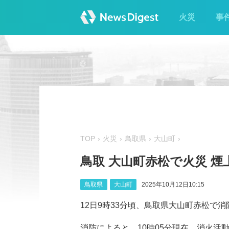
火災
事
TOP
火災
鳥取県
大山町
鳥取 大山町赤松で火災 煙
鳥取県
大山町
2025年10月12日10:15
12日9時33分頃、鳥取県大山町赤松で
消防によると、10時05分現在、消火活