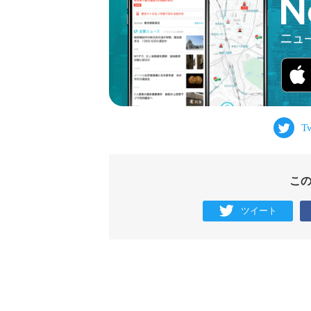
こ
ツイート