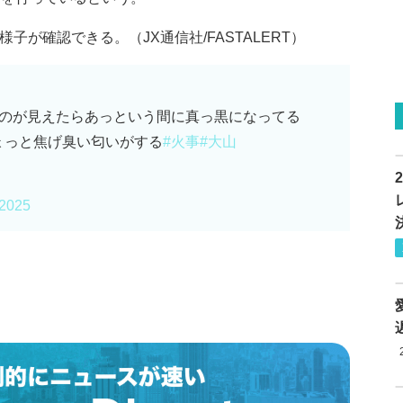
子が確認できる。（JX通信社/FASTALERT）
るのが見えたらあっという間に真っ黒になってる
ょっと焦げ臭い匂いがする
#火事
#大山
 2025