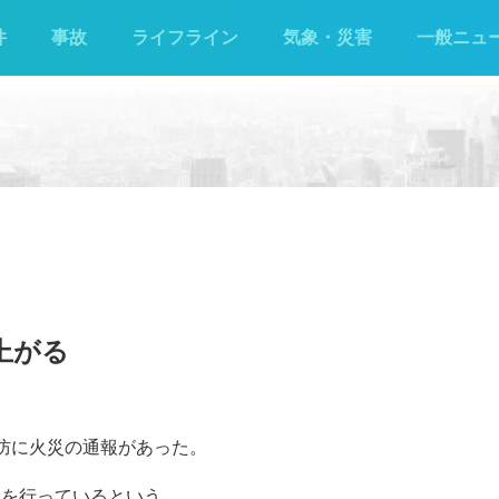
件
事故
ライフライン
気象・災害
一般ニュ
上がる
消防に火災の通報があった。
動を行っているという。