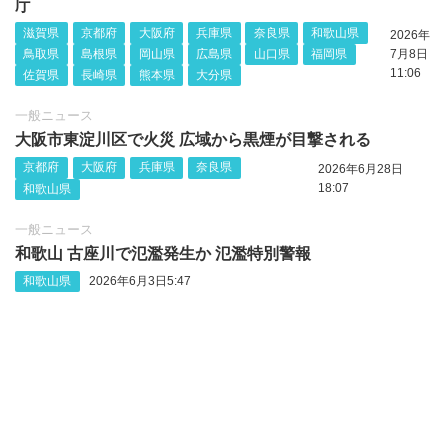
庁
滋賀県
京都府
大阪府
兵庫県
奈良県
和歌山県
2026年
鳥取県
島根県
岡山県
広島県
山口県
福岡県
7月8日
11:06
佐賀県
長崎県
熊本県
大分県
一般ニュース
大阪市東淀川区で火災 広域から黒煙が目撃される
京都府
大阪府
兵庫県
奈良県
2026年6月28日
18:07
和歌山県
一般ニュース
和歌山 古座川で氾濫発生か 氾濫特別警報
和歌山県
2026年6月3日5:47