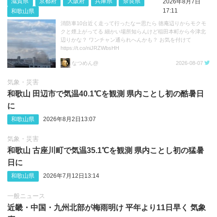
滋賀県
京都府
大阪府
兵庫県
奈良県
2026年8月7日
17:11
和歌山県
消防車10台近く走って行ったなー思たら 徳庵辺りからモクモ
クと煙上がってる 細かい場所知らんけど稲田本町から今津北
辺りかな？ ワンチャン通られへんかも？ お気を付けて
https://t.co/niJRZWbsHH
なつめん@
2026-08-07
気象・災害
和歌山 田辺市で気温40.1℃を観測 県内ことし初の酷暑日
に
和歌山県
2026年8月2日13:07
気象・災害
和歌山 古座川町で気温35.1℃を観測 県内ことし初の猛暑
日に
和歌山県
2026年7月12日13:14
一般ニュース
近畿・中国・九州北部が梅雨明け 平年より11日早く 気象