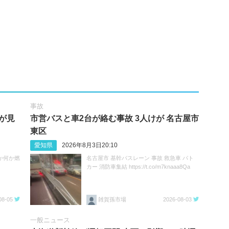
事故
が見
市営バスと車2台が絡む事故 3人けが 名古屋市
東区
愛知県
2026年8月3日20:10
か何か燃
名古屋市 基幹バスレーン 事故 救急車 パト
カー 消防車集結 https://t.co/m7knaaa8Qa
08-05
雑賀孫市場
2026-08-03
一般ニュース