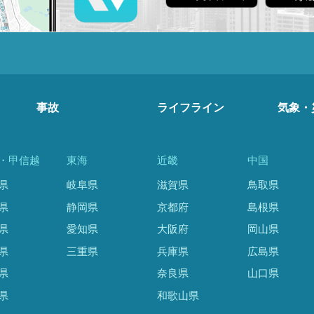
事故
ライフライン
気象・
・甲信越
東海
近畿
中国
県
岐阜県
滋賀県
鳥取県
県
静岡県
京都府
島根県
県
愛知県
大阪府
岡山県
県
三重県
兵庫県
広島県
県
奈良県
山口県
県
和歌山県