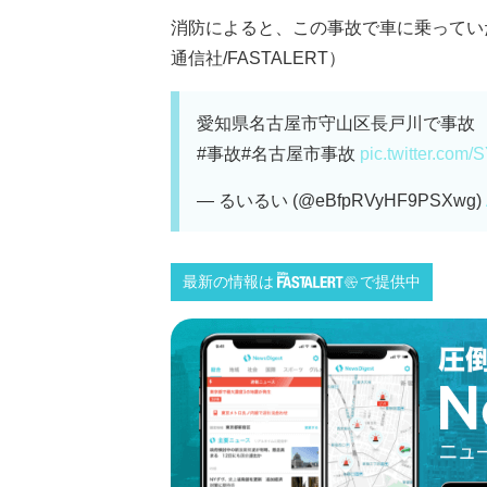
消防によると、この事故で車に乗ってい
通信社/FASTALERT）
愛知県名古屋市守山区長戸川で事故
#事故#名古屋市事故
pic.twitter.co
— るいるい (@eBfpRVyHF9PSXwg)
最新の情報は
で提供中