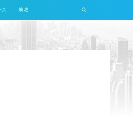
ース
地域