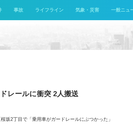
件
事故
ライフライン
気象・災害
一般ニュ
ドレールに衝突 2人搬送
山区桜坂2丁目で「乗用車がガードレールにぶつかった」