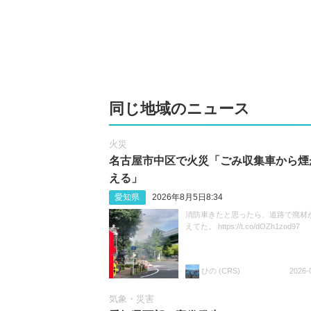
同じ地域のニュース
火災
名古屋市中区で火災「ごみ収集車から煙
える」
愛知県
2026年8月5日8:34
消防車きたと思ったら、道路で廃材
えてた。 https://t.co/dOZh1zod97
ひの (CRS)
2026-
気象・災害