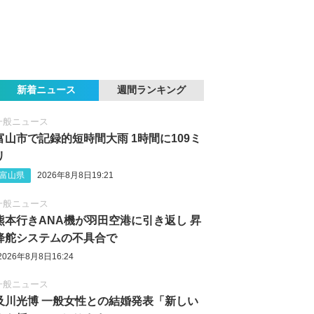
新着ニュース
週間ランキング
一般ニュース
富山市で記録的短時間大雨 1時間に109ミ
リ
富山県
2026年8月8日19:21
一般ニュース
熊本行きANA機が羽田空港に引き返し 昇
降舵システムの不具合で
2026年8月8日16:24
一般ニュース
及川光博 一般女性との結婚発表「新しい