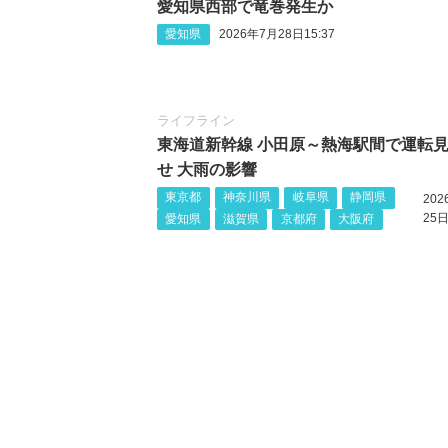
愛知県西部で竜巻発生か
愛知県
2026年7月28日15:37
ライフライン
東海道新幹線 小田原～熱海駅間で運転
せ 大雨の影響
東京都
神奈川県
岐阜県
静岡県
20
25日
愛知県
滋賀県
京都府
大阪府