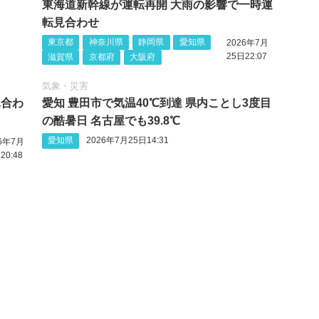
東海道新幹線が運転再開 大雨の影響で一時運
転見合わせ
東京都
神奈川県
静岡県
愛知県
2026年7月
25日22:07
滋賀県
京都府
大阪府
気象・災害
見合わ
愛知 豊田市で気温40℃到達 県内ことし3度目
の酷暑日 名古屋でも39.8℃
愛知県
2026年7月25日14:31
26年7月
20:48