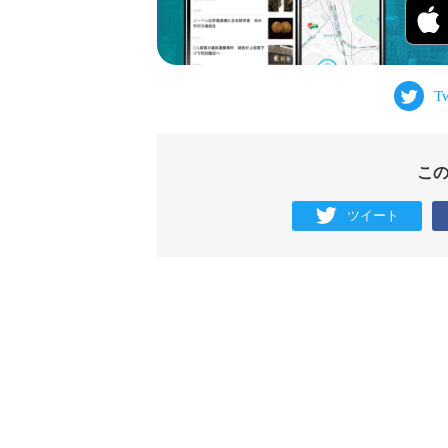
こ
ツイート