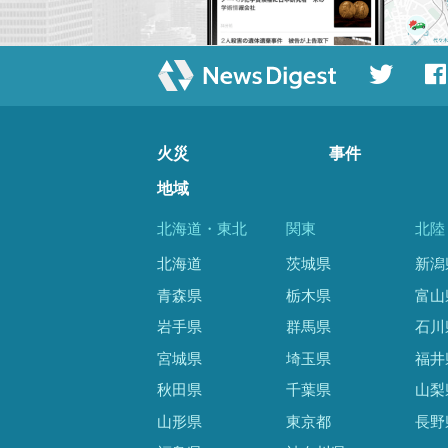
火災
事件
地域
北海道・東北
関東
北陸
北海道
茨城県
新潟
青森県
栃木県
富山
岩手県
群馬県
石川
宮城県
埼玉県
福井
秋田県
千葉県
山梨
山形県
東京都
長野