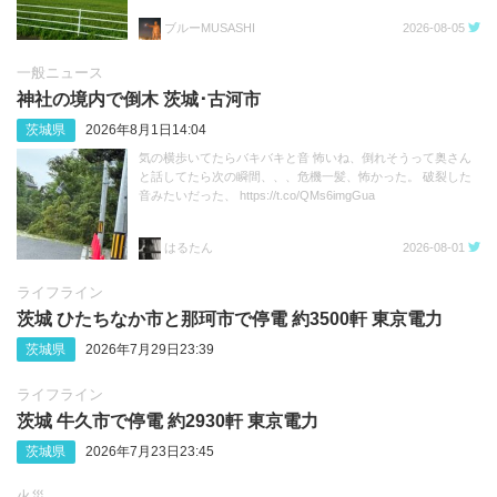
ブルーMUSASHI
2026-08-05
一般ニュース
神社の境内で倒木 茨城･古河市
茨城県
2026年8月1日14:04
気の横歩いてたらバキバキと音 怖いね、倒れそうって奥さん
と話してたら次の瞬間、、、危機一髪、怖かった。 破裂した
音みたいだった、 https://t.co/QMs6imgGua
はるたん
2026-08-01
ライフライン
茨城 ひたちなか市と那珂市で停電 約3500軒 東京電力
茨城県
2026年7月29日23:39
ライフライン
茨城 牛久市で停電 約2930軒 東京電力
茨城県
2026年7月23日23:45
火災