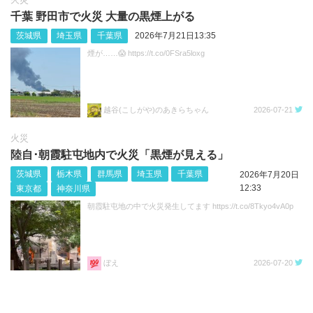
千葉 野田市で火災 大量の黒煙上がる
茨城県
埼玉県
千葉県
2026年7月21日13:35
煙が……😱 https://t.co/0FSra5loxg
越谷(こしがや)のあきらちゃん
2026-07-21
火災
陸自･朝霞駐屯地内で火災「黒煙が見える」
茨城県
栃木県
群馬県
埼玉県
千葉県
2026年7月20日
12:33
東京都
神奈川県
朝霞駐屯地の中で火災発生してます https://t.co/8Tkyo4vA0p
ぼえ
2026-07-20