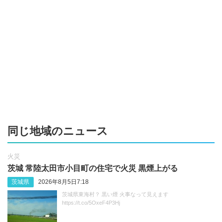
同じ地域のニュース
火災
茨城 常陸太田市小目町の住宅で火災 黒煙上がる
茨城県
2026年8月5日7:18
茨城県東海村？ 黒い煙 火事なって見えます
https://t.co/5OxeF4P3Hj