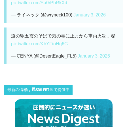
pic.twitter.com/Sa0rPbRkXd
— ライネック (@wryneck100)
January 3, 2026
道の駅五霞のそばで気の毒に正月から車両火災…😰
pic.twitter.com/KbYFioHq6G
— CENYA (@DesertEagle_FL5)
January 3, 2026
最新の情報は
で提供中