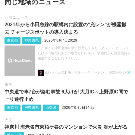
同じ地域のニュース
一般ニュース
2021年から小田急線の駅構内に設置の"充レン"が機器撤
去 チャージスポットの導入決まる
東京都
神奈川県
2026年8月7日20:29
2021年から小田急線の駅に設置してきた「充レン」は、この
たび小田急電鉄さまの運営方針に伴い、駅構内から設置機器を
撤去することとなりました。
充レン【公式】モバイルバッテリーレンタル
2026-08-07
事故
中央道で車7台が絡む事故 6人けが 大月IC～上野原IC間で
上り通行止め
東京都
神奈川県
山梨県
2026年8月5日14:22
火災
神奈川 海老名市東柏ケ谷のマンションで火災 炎が上がる