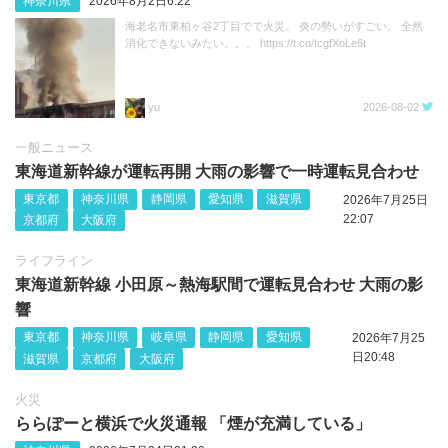
神奈川県
2026年8月2日6:22
海老名市東柏ヶ谷2丁目でで火災。 炎の勢いがすごい。 全然
消化できないみたい。。。 https://t.co/tcgfXoLe6t
yu
2026-08-02
一般ニュース
東海道新幹線が運転再開 大雨の影響で一時運転見合わせ
東京都
神奈川県
静岡県
愛知県
滋賀県
2026年7月25日
22:07
京都府
大阪府
ライフライン
東海道新幹線 小田原～熱海駅間で運転見合わせ 大雨の影
響
東京都
神奈川県
岐阜県
静岡県
愛知県
2026年7月25
日20:48
滋賀県
京都府
大阪府
火災
ららぽーと横浜で火災通報 「煙が充満している」