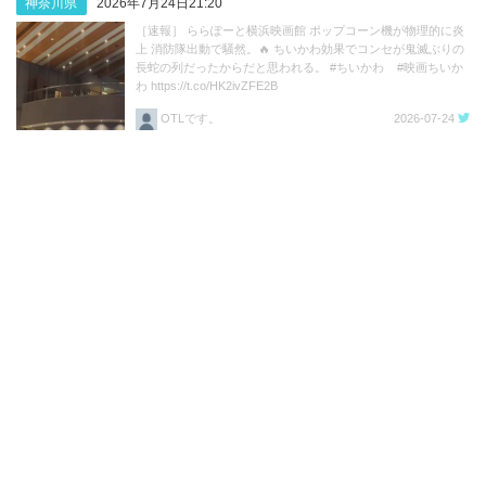
神奈川県
2026年7月24日21:20
［速報］ ららぽーと横浜映画館 ポップコーン機が物理的に炎
上 消防隊出動で騒然。🔥 ちいかわ効果でコンセが鬼滅ぶりの
長蛇の列だったからだと思われる。 #ちいかわ #映画ちいか
わ https://t.co/HK2ivZFE2B
OTLです。
2026-07-24