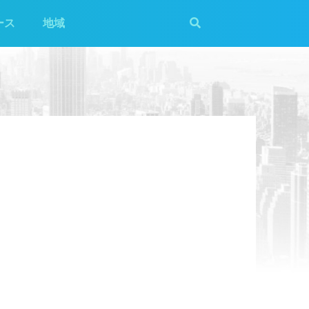
ース
地域