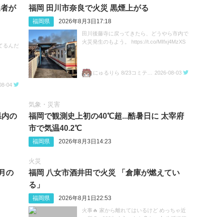
三者が
福岡 田川市奈良で火災 黒煙上がる
福岡県
2026年8月3日17:18
田川後藤寺に戻ってきたら、どうやら市内で
火災発生のもよう。 https://t.co/MIfxj4MzXS
てるんだ
にゅるりら 8/23コミティア157 ち04a
2026-08-03
08-04
気象・災害
県内の
福岡で観測史上初の40℃超...酷暑日に 太宰府
市で気温40.2℃
福岡県
2026年8月3日14:23
火災
8月の
福岡 八女市酒井田で火災 「倉庫が燃えてい
る」
福岡県
2026年8月1日22:53
火事🔥 家から離れてはいるけど めっちゃ近