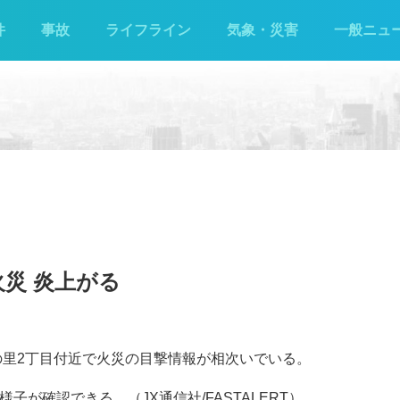
件
事故
ライフライン
気象・災害
一般ニュ
火災 炎上がる
日の里2丁目付近で火災の目撃情報が相次いでいる。
子が確認できる。（JX通信社/FASTALERT）