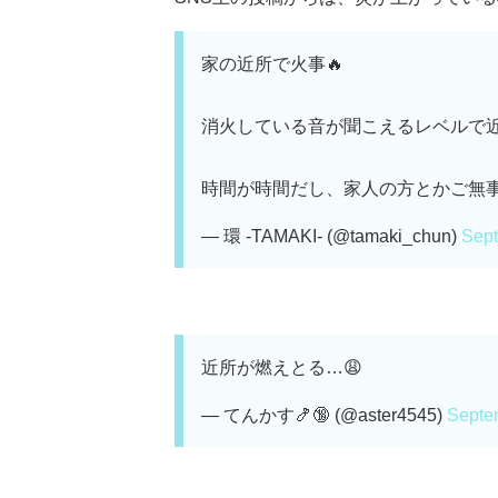
家の近所で火事🔥
消火している音が聞こえるレベルで
時間が時間だし、家人の方とかご無事
— 環 -TAMAKI- (@tamaki_chun)
Sept
近所が燃えとる…😩
— てんかす🍤🔞 (@aster4545)
Septe