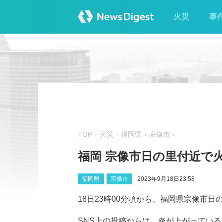
火災
事
TOP
火災
福岡県
宗像市
福岡 宗像市日の里付近で
福岡県
宗像市
2023年9月18日23:58
18日23時00分頃から、福岡県宗像市
SNS上の投稿からは、炎が上がっている様