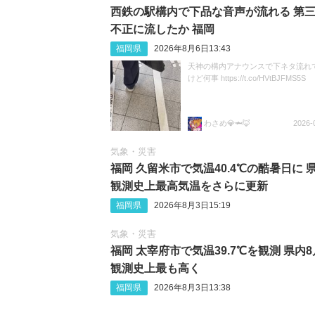
西鉄の駅構内で下品な音声が流れる 第
不正に流したか 福岡
福岡県
2026年8月6日13:43
天神の構内アナウンスで下ネタ流れ
けど何事 https://t.co/HVtBJFMS5S
わさめ💎🦈🦊
2026-
気象・災害
福岡 久留米市で気温40.4℃の酷暑日に 
観測史上最高気温をさらに更新
福岡県
2026年8月3日15:19
気象・災害
福岡 太宰府市で気温39.7℃を観測 県内
観測史上最も高く
福岡県
2026年8月3日13:38