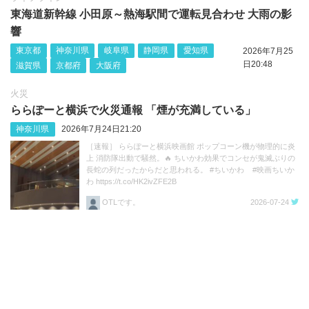
東海道新幹線 小田原～熱海駅間で運転見合わせ 大雨の影
響
東京都
神奈川県
岐阜県
静岡県
愛知県
2026年7月25
日20:48
滋賀県
京都府
大阪府
火災
ららぽーと横浜で火災通報 「煙が充満している」
神奈川県
2026年7月24日21:20
［速報］ ららぽーと横浜映画館 ポップコーン機が物理的に炎
上 消防隊出動で騒然。🔥 ちいかわ効果でコンセが鬼滅ぶりの
長蛇の列だったからだと思われる。 #ちいかわ #映画ちいか
わ https://t.co/HK2ivZFE2B
OTLです。
2026-07-24