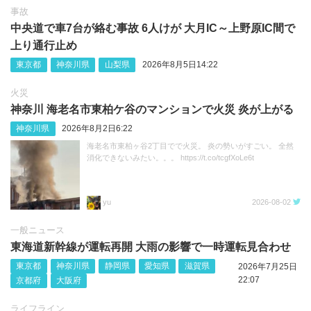
事故
中央道で車7台が絡む事故 6人けが 大月IC～上野原IC間で
上り通行止め
東京都
神奈川県
山梨県
2026年8月5日14:22
火災
神奈川 海老名市東柏ケ谷のマンションで火災 炎が上がる
神奈川県
2026年8月2日6:22
海老名市東柏ヶ谷2丁目でで火災。 炎の勢いがすごい。 全然
消化できないみたい。。。 https://t.co/tcgfXoLe6t
yu
2026-08-02
一般ニュース
東海道新幹線が運転再開 大雨の影響で一時運転見合わせ
東京都
神奈川県
静岡県
愛知県
滋賀県
2026年7月25日
22:07
京都府
大阪府
ライフライン