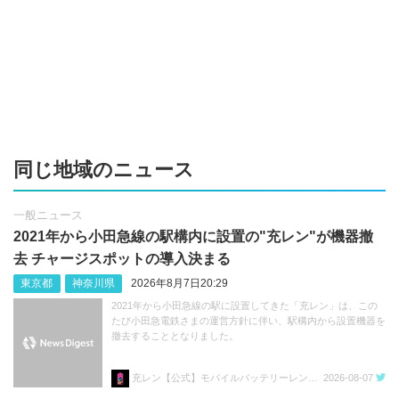
同じ地域のニュース
一般ニュース
2021年から小田急線の駅構内に設置の"充レン"が機器撤
去 チャージスポットの導入決まる
東京都
神奈川県
2026年8月7日20:29
2021年から小田急線の駅に設置してきた「充レン」は、この
たび小田急電鉄さまの運営方針に伴い、駅構内から設置機器を
撤去することとなりました。
充レン【公式】モバイルバッテリーレンタル
2026-08-07