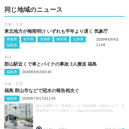
同じ地域のニュース
気象・災害
東北地方が梅雨明け いずれも平年より遅く 気象庁
青森県
岩手県
宮城県
秋田県
山形県
2026年8月4日
11:04
福島県
事故
郡山駅近くで車とバイクの事故 3人搬送 福島
福島県
2026年8月2日0:40
気象・災害
福島 郡山市などで冠水の報告相次ぐ
福島県
2026年7月17日11:55
急な土砂降りで、市内あちこちで冠水状態。お気をつけて。 #
郡山市 #イマソラ #空ネット https://t.co/1mGRvCbV5u