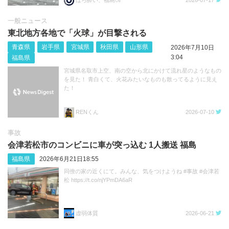
ほろ酔い、福島🍶
2026-07-17
一般ニュース
東北地方各地で「火球」が目撃される
青森県
岩手県
宮城県
秋田県
山形県
2026年7月10日
3:04
福島県
宮城県名取市上空、南の空から北にかけて流れ星のようなもの
を見た！ 青白くて、火花みたいなものも散ってるように見え
た！
RENくん
2026-07-10
事故
会津若松市のコンビニに車が突っ込む 1人搬送 福島
福島県
2026年6月21日18:55
同僚の家の近くにて。みんな、気をつけようね #事故 #会津若
松 https://t.co/njYPmDA6aR
虚弱体質
2026-06-21