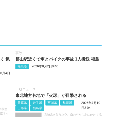
事故
く 気
郡山駅近くで車とバイクの事故 3人搬送 福島
福島県
2026年8月2日0:40
年8月4日
一般ニュース
東北地方各地で「火球」が目撃される
青森県
岩手県
宮城県
秋田県
2026年7月10
日3:04
山形県
福島県
水状態。
#空ネッ
宮城県名取市上空、南の空から北にかけて流