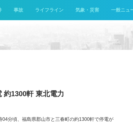
件
事故
ライフライン
気象・災害
一般ニュ
約1300軒 東北電力
時04分頃、福島県郡山市と三春町の約1300軒で停電が