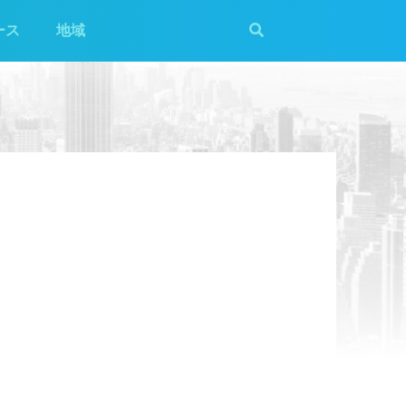
ース
地域