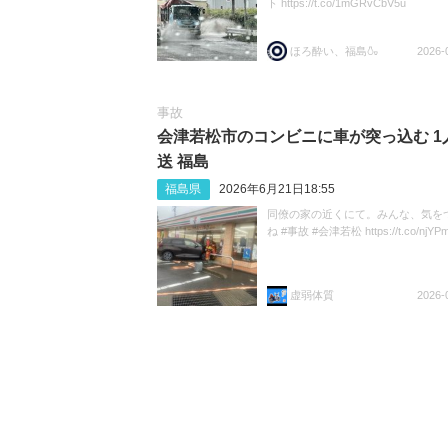
ト https://t.co/1mGRvCbV5u
ほろ酔い、福島🍶
2026-
事故
会津若松市のコンビニに車が突っ込む 1
送 福島
福島県
2026年6月21日18:55
同僚の家の近くにて。みんな、気を
ね #事故 #会津若松 https://t.co/njYP
虚弱体質
2026-