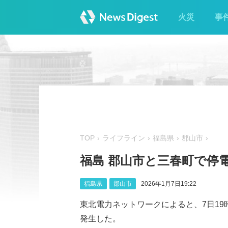
火災
事
TOP
ライフライン
福島県
郡山市
福島 郡山市と三春町で停電 
福島県
郡山市
2026年1月7日19:22
東北電力ネットワークによると、7日19
発生した。