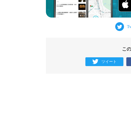
こ
ツイート