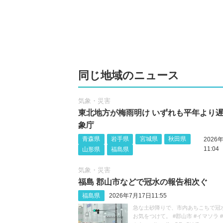
同じ地域のニュース
気象・災害
東北地方が梅雨明け いずれも平年より遅
象庁
青森県
岩手県
宮城県
秋田県
2026
11:04
山形県
福島県
気象・災害
福島 郡山市などで冠水の報告相次ぐ
福島県
2026年7月17日11:55
急な土砂降りで、市内あちこちで冠
お気をつけて。 #郡山市 #イマソラ 