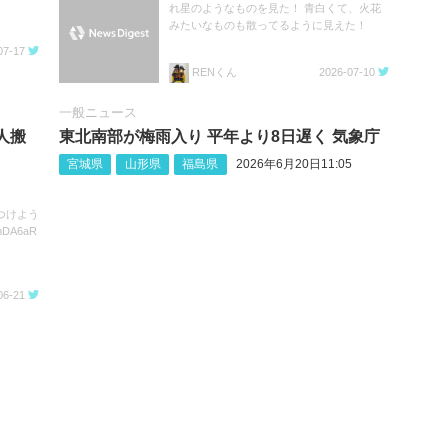
れ星のようなものを見た！ 青白くて、火花
みたいなものも散ってるように見えた！
07-17
RENくん
2026-07-10
一般ニュース
人搬
東北南部が梅雨入り 平年より8日遅く 気象庁
宮城県
山形県
福島県
2026年6月20日11:05
つけよう
mDA6aR
06-21