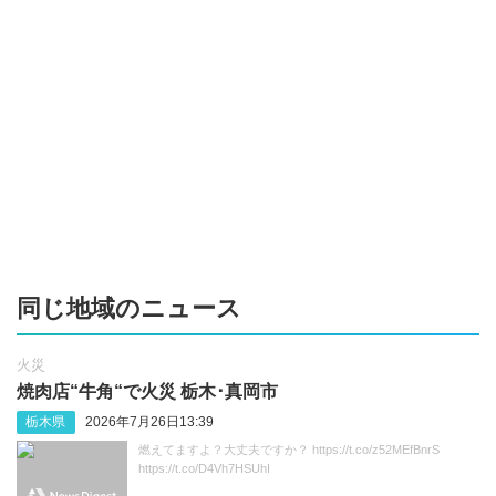
同じ地域のニュース
火災
焼肉店“牛角“で火災 栃木･真岡市
栃木県
2026年7月26日13:39
燃えてますよ？大丈夫ですか？ https://t.co/z52MEfBnrS
https://t.co/D4Vh7HSUhI