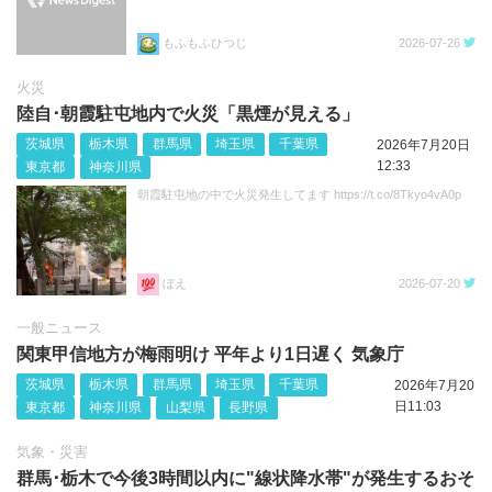
もふもふひつじ
2026-07-26
火災
陸自･朝霞駐屯地内で火災「黒煙が見える」
茨城県
栃木県
群馬県
埼玉県
千葉県
2026年7月20日
12:33
東京都
神奈川県
朝霞駐屯地の中で火災発生してます https://t.co/8Tkyo4vA0p
ぼえ
2026-07-20
一般ニュース
関東甲信地方が梅雨明け 平年より1日遅く 気象庁
茨城県
栃木県
群馬県
埼玉県
千葉県
2026年7月20
日11:03
東京都
神奈川県
山梨県
長野県
気象・災害
群馬･栃木で今後3時間以内に"線状降水帯"が発生するおそ