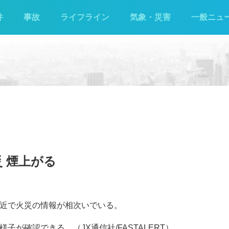
件
事故
ライフライン
気象・災害
一般ニュ
 煙上がる
付近で火災の情報が相次いでいる。
子が確認できる。（JX通信社/FASTALERT）