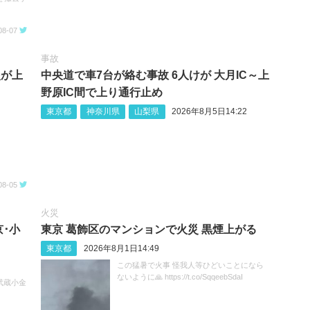
08-07
事故
炎が上
中央道で車7台が絡む事故 6人けが 大月IC～上
野原IC間で上り通行止め
東京都
神奈川県
山梨県
2026年8月5日14:22
08-05
火災
･小
東京 葛飾区のマンションで火災 黒煙上がる
東京都
2026年8月1日14:49
この猛暑で火事 怪我人等ひどいことになら
ないように🙏 https://t.co/SqqeebSdaI
 武蔵小金