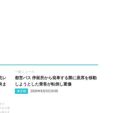
一般ニュース
充レ
都営バス 停留所から発車する際に座席を移動
決ま
しようとした乗客が転倒し重傷
東京都
2026年8月5日19:05
きた
さまの運
を撤去す