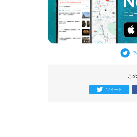
こ
ツイート