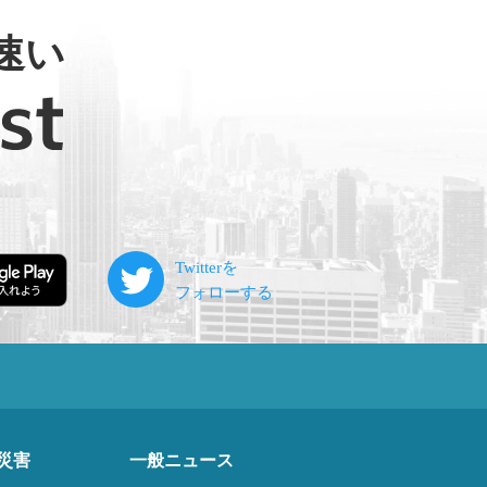
速い
災害
一般ニュース