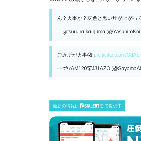
ん？火事か？灰色と黒い煙が上がっ
— ყαʂυԋιɾσ.ƙσιɳυɱα (@YasuhiroKo
ご近所が火事😱
pic.twitter.com/Od
— ｻﾔﾏAM120🐻JJ1AZO (@SayamaA
最新の情報は
で提供中