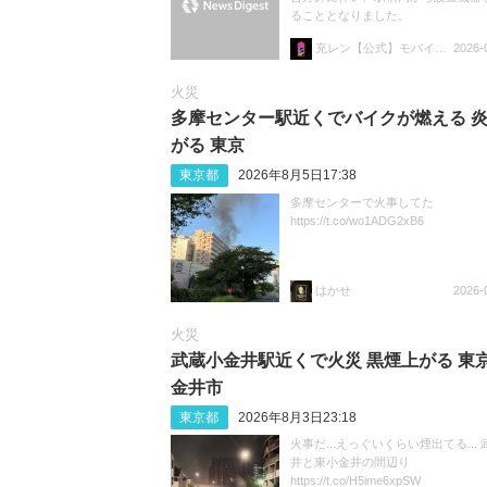
ることとなりました。
充レン【公式】モバイルバッテリーレンタル
2026-
火災
多摩センター駅近くでバイクが燃える 
がる 東京
東京都
2026年8月5日17:38
多摩センターで火事してた
https://t.co/wo1ADG2xB6
はかせ
2026-
火災
武蔵小金井駅近くで火災 黒煙上がる 東京
金井市
東京都
2026年8月3日23:18
火事だ...えっぐいくらい煙出てる...
井と東小金井の間辺り
https://t.co/H5ime6xpSW