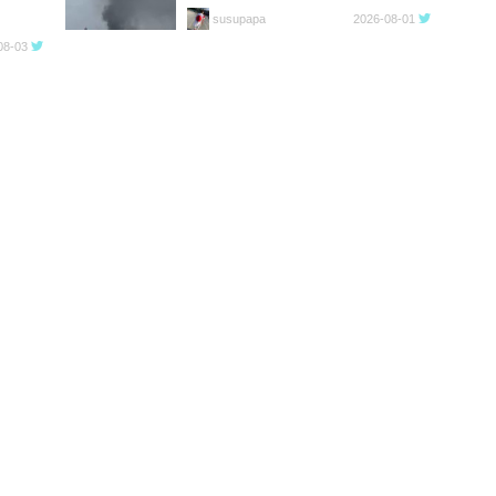
susupapa
2026-08-01
08-03