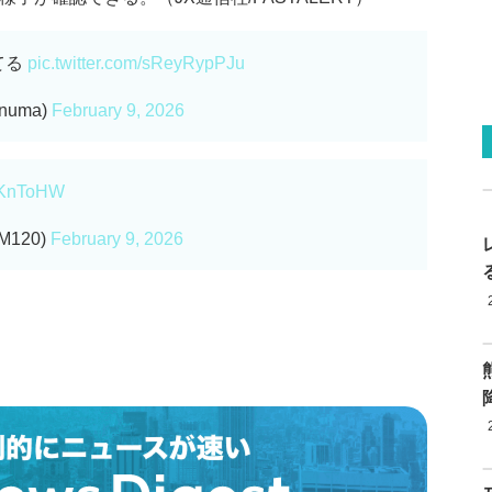
てる
pic.twitter.com/sReyRypPJu
inuma)
February 9, 2026
AbKnToHW
M120)
February 9, 2026