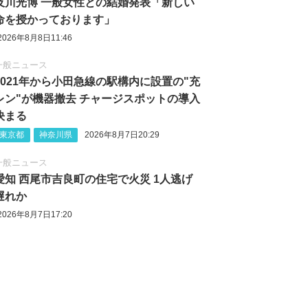
及川光博 一般女性との結婚発表「新しい
命を授かっております」
2026年8月8日11:46
一般ニュース
2021年から小田急線の駅構内に設置の"充
レン"が機器撤去 チャージスポットの導入
決まる
東京都
神奈川県
2026年8月7日20:29
一般ニュース
愛知 西尾市吉良町の住宅で火災 1人逃げ
遅れか
2026年8月7日17:20