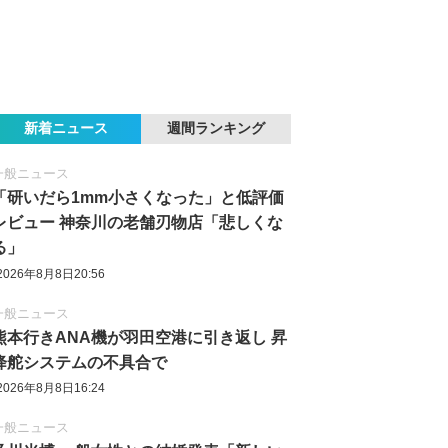
新着ニュース
週間ランキング
一般ニュース
「研いだら1mm小さくなった」と低評価
レビュー 神奈川の老舗刃物店「悲しくな
る」
2026年8月8日20:56
一般ニュース
熊本行きANA機が羽田空港に引き返し 昇
降舵システムの不具合で
2026年8月8日16:24
一般ニュース