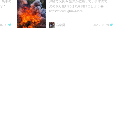
、裏手の
津幡で火災🔥 空気が乾燥していますので、
ZyR
火の取り扱いには気を付けましょう😭
https://t.co/lEgKuwMcqR
04-09
温泉男
2026-03-29