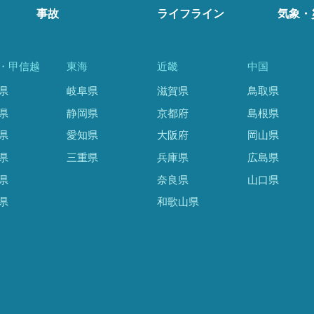
事故
ライフライン
気象・
・甲信越
東海
近畿
中国
県
岐阜県
滋賀県
鳥取県
県
静岡県
京都府
島根県
県
愛知県
大阪府
岡山県
県
三重県
兵庫県
広島県
県
奈良県
山口県
県
和歌山県