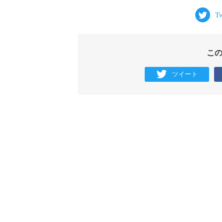
こ
ツイート