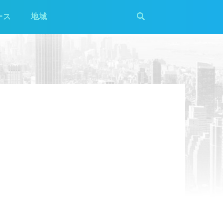
ース
地域