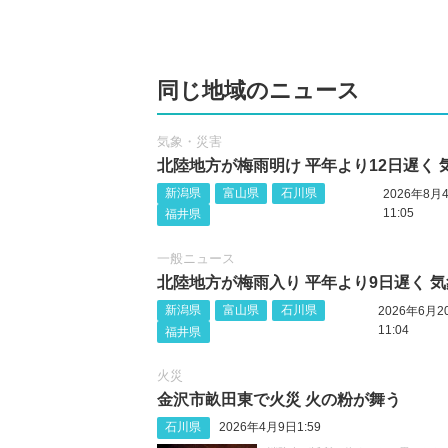
同じ地域のニュース
気象・災害
北陸地方が梅雨明け 平年より12日遅く 
新潟県
富山県
石川県
2026年8月
11:05
福井県
一般ニュース
北陸地方が梅雨入り 平年より9日遅く 
新潟県
富山県
石川県
2026年6月2
11:04
福井県
火災
金沢市畝田東で火災 火の粉が舞う
石川県
2026年4月9日1:59