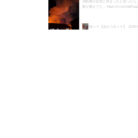
消防車が近所に停まったと思ったら
家が燃えてた… https://t.co/mVaRoqj
暁ｃｈ【あかつきｃｈ】
2026-