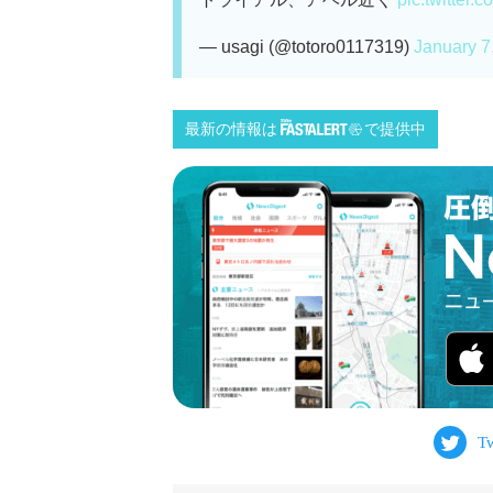
— usagi (@totoro0117319)
January 7
最新の情報は
で提供中