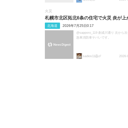
火災
札幌市北区拓北6条の住宅で火災 炎が上
北海道
2026年7月25日0:17
@sapporo_119 創成川通り 次から
急車消防車ヤバいです。
sadios11🦁🍖
2026-