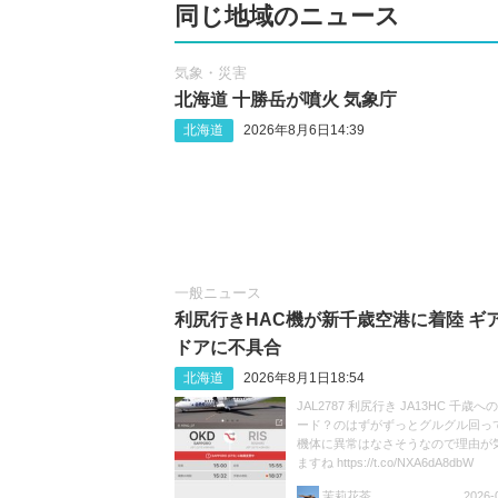
同じ地域のニュース
気象・災害
北海道 十勝岳が噴火 気象庁
北海道
2026年8月6日14:39
一般ニュース
利尻行きHAC機が新千歳空港に着陸 ギ
ドアに不具合
北海道
2026年8月1日18:54
JAL2787 利尻行き JA13HC 千歳
ード？のはずがずっとグルグル回ってま
機体に異常はなさそうなので理由が
ますね https://t.co/NXA6dA8dbW
茉莉花茶
2026-