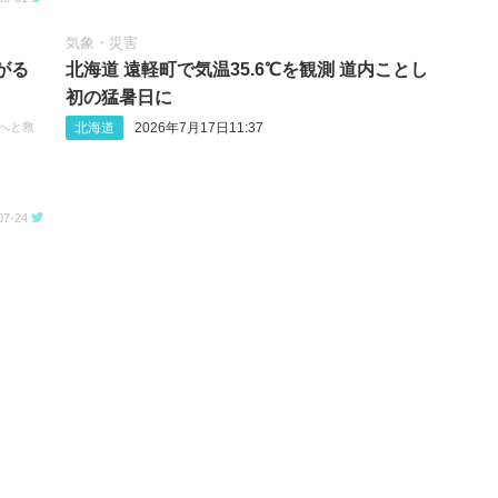
気象・災害
がる
北海道 遠軽町で気温35.6℃を観測 道内ことし
初の猛暑日に
北海道
2026年7月17日11:37
次へと救
07-24