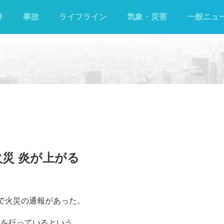
件
事故
ライフライン
気象・災害
一般ニュ
火災 炎が上がる
町で火災の通報があった。
動を行っているという。