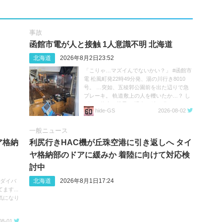
事故
函館市電が人と接触 1人意識不明 北海道
北海道
2026年8月2日23:52
「こりゃ…マズイんでないかい？」 #函館市
電 松風町発22時49分発、湯の川行き8010
号。 …突如、五稜郭公園前を出た辺りで急
ブレーキ。 軌道敷上の人を轢いたか…？ し
ばらく停車の様子。 現在23時20分。
hide‐GS
2026-08-02
https://t.co/05MHqV1wVQ
一般ニュース
ア格納
利尻行きHAC機が丘珠空港に引き返しへ タイ
ヤ格納部のドアに緩みか 着陸に向けて対応検
討中
北海道
2026年8月1日17:24
へのダイバ
す...
気になり
08-01