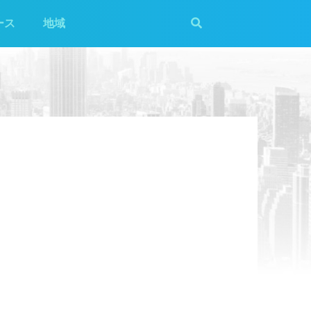
ース
地域