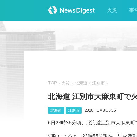
火災
事
TOP
火災
北海道
江別市
北海道 江別市大麻東町で
北海道
江別市
2026年1月8日0:15
6日23時36分頃、北海道江別市大麻東
消防によると、23時55分現在、消火活