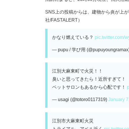
SNS上の投稿からは、建物から炎が上が
社/FASTALERT）
かなり燃えている？
pic.twitter.com/
— pupu / 学び用 (@pupuyoungramax
江別大麻東町で火災！！
臭いと思ってきたら！近所すぎて！
ペットサロンもあるから心配です！
— usagi (@totoro0117319)
January 7
江別市大麻東町火災
トライアル、アベル近く
pic.twitter.