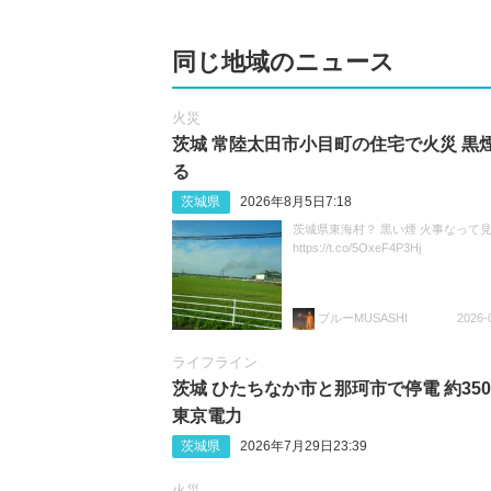
同じ地域のニュース
火災
茨城 常陸太田市小目町の住宅で火災 黒
る
茨城県
2026年8月5日7:18
茨城県東海村？ 黒い煙 火事なって
https://t.co/5OxeF4P3Hj
ブルーMUSASHI
2026-
ライフライン
茨城 ひたちなか市と那珂市で停電 約350
東京電力
茨城県
2026年7月29日23:39
火災