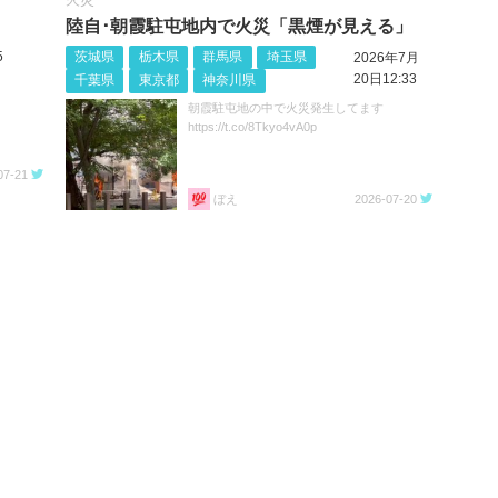
陸自･朝霞駐屯地内で火災「黒煙が見える」
5
茨城県
栃木県
群馬県
埼玉県
2026年7月
20日12:33
千葉県
東京都
神奈川県
朝霞駐屯地の中で火災発生してます
https://t.co/8Tkyo4vA0p
07-21
ぼえ
2026-07-20