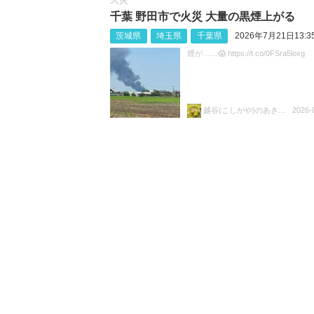
千葉 野田市で火災 大量の黒煙上がる
茨城県
埼玉県
千葉県
2026年7月21日13:3
煙が……😱 https://t.co/0FSra5loxg
越谷(こしがや)のあきらちゃん
2026-