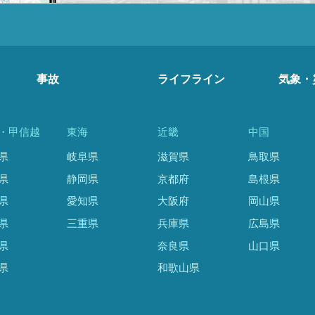
事故
ライフライン
気象・
・甲信越
東海
近畿
中国
県
岐阜県
滋賀県
鳥取県
県
静岡県
京都府
島根県
県
愛知県
大阪府
岡山県
県
三重県
兵庫県
広島県
県
奈良県
山口県
県
和歌山県