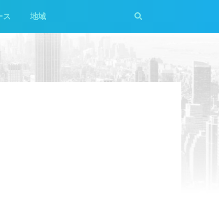
ース
地域