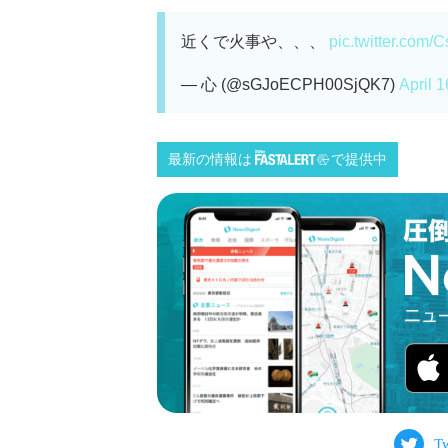
近くで火事や、、、
pic.twitter.com
— 心 (@sGJoECPH00SjQK7)
April 
最新の情報は
で提供中