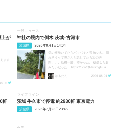
一般ニュース
煙上が
神社の境内で倒木 茨城･古河市
茨城県
2026年8月1日14:04
気の横歩いてたらバキバキと音 怖いね、倒
れそうって奥さんと話してたら次の瞬
見えます
間、、、危機一髪、怖かった。 破裂した音
みたいだった、 https://t.co/QMs6imgGua
はるたん
2026-08-01
08-05
ライフライン
0軒
茨城 牛久市で停電 約2930軒 東京電力
茨城県
2026年7月23日23:45
火災