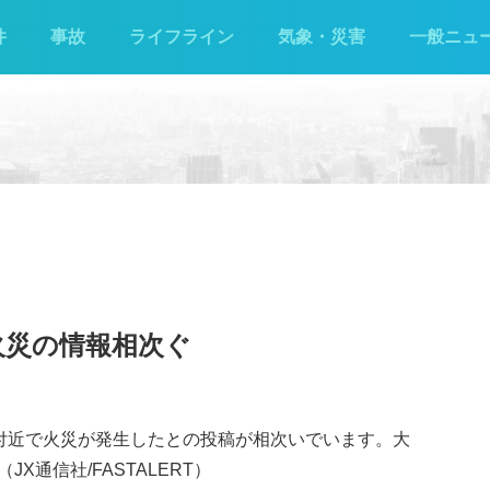
件
事故
ライフライン
気象・災害
一般ニュ
火災の情報相次ぐ
島町付近で火災が発生したとの投稿が相次いでいます。大
通信社/FASTALERT）