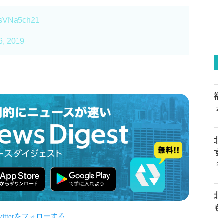
/CsVNa5ch21
16, 2019