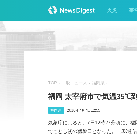
火災
事
TOP
一般ニュース
福岡県
福岡 太宰府市で気温35℃
福岡県
2026年7月7日12:55
気象庁によると、7日12時27分頃に、福
でことし初の猛暑日となった。（JX通信社/