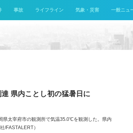
件
事故
ライフライン
気象・災害
一般ニュ
到達 県内ことし初の猛暑日に
岡県太宰府市の観測所で気温35.0℃を観測した。県内
FASTALERT）