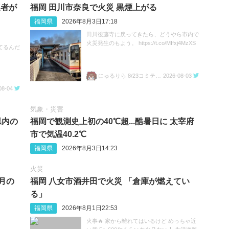
三者が
福岡 田川市奈良で火災 黒煙上がる
福岡県
2026年8月3日17:18
田川後藤寺に戻ってきたら、どうやら市内で
火災発生のもよう。 https://t.co/MIfxj4MzXS
てるんだ
にゅるりら 8/23コミティア157 ち04a
2026-08-03
08-04
気象・災害
県内の
福岡で観測史上初の40℃超...酷暑日に 太宰府
市で気温40.2℃
福岡県
2026年8月3日14:23
火災
8月の
福岡 八女市酒井田で火災 「倉庫が燃えてい
る」
福岡県
2026年8月1日22:53
火事🔥 家から離れてはいるけど めっちゃ近