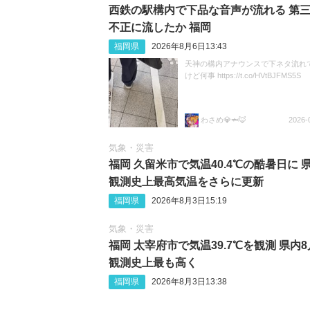
西鉄の駅構内で下品な音声が流れる 第
不正に流したか 福岡
福岡県
2026年8月6日13:43
天神の構内アナウンスで下ネタ流れ
けど何事 https://t.co/HVtBJFMS5S
わさめ💎🦈🦊
2026-
気象・災害
福岡 久留米市で気温40.4℃の酷暑日に 
観測史上最高気温をさらに更新
福岡県
2026年8月3日15:19
気象・災害
福岡 太宰府市で気温39.7℃を観測 県内
観測史上最も高く
福岡県
2026年8月3日13:38