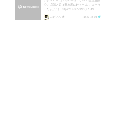
い所 5〜600㍍くらいかな？ない！ 生活道路
沿い 旦那と娘は野次馬に行った あ 、また行
った┐(´д｀)┌ https://t.co/PVJSeQRLA9
みずいろ 🍅
2026-08-01