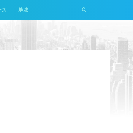
ース
地域