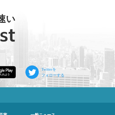
速い
災害
一般ニュース