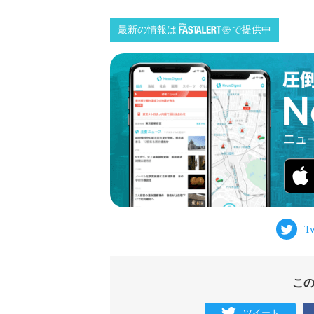
最新の情報は
で提供中
こ
ツイート