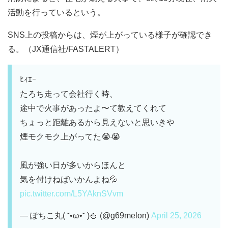
活動を行っているという。
SNS上の投稿からは、煙が上がっている様子が確認でき
る。（JX通信社/FASTALERT）
ﾋｨｴｰ
たろち走って会社行く時、
途中で火事があったよ〜て教えてくれて
ちょっと距離あるから見えないと思いきや
煙モクモク上がってた😭😭
風が強い日が多いからほんと
気を付けねばいかんよね💦
pic.twitter.com/L5YAknSVvm
— ぽちこ丸( ˘•ω•˘ )🍚 (@g69melon)
April 25, 2026