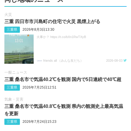
火災
三重 四日市市川島町の住宅で火災 黒煙上がる
三重県
2026年8月3日13:30
火事か？ https://t.co/bXn1RwTXyB
friends all （みんな友だち）
2026-08-03
一般ニュース
三重 桑名市で気温40.2℃を観測 国内で5日連続で40℃超
三重県
2026年7月25日12:51
気象・災害
三重 桑名市で気温40.8℃を観測 県内の観測史上最高気温
を更新
三重県
2026年7月24日15:23