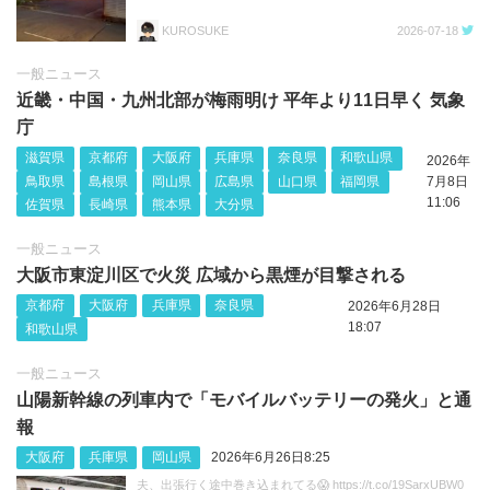
KUROSUKE
2026-07-18
一般ニュース
近畿・中国・九州北部が梅雨明け 平年より11日早く 気象
庁
滋賀県
京都府
大阪府
兵庫県
奈良県
和歌山県
2026年
鳥取県
島根県
岡山県
広島県
山口県
福岡県
7月8日
11:06
佐賀県
長崎県
熊本県
大分県
一般ニュース
大阪市東淀川区で火災 広域から黒煙が目撃される
京都府
大阪府
兵庫県
奈良県
2026年6月28日
18:07
和歌山県
一般ニュース
山陽新幹線の列車内で「モバイルバッテリーの発火」と通
報
大阪府
兵庫県
岡山県
2026年6月26日8:25
夫、出張行く途中巻き込まれてる😱 https://t.co/19SarxUBW0