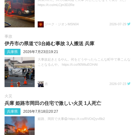
https://t.co/mLCjm3D2Re
ジーク・ジオンMSN04
2026-07-29
事故
伊丹市の県道で3台絡む事故 3人搬送 兵庫
兵庫県
2026年7月23日19:21
大事故起きとるやん。何をどうやったらこんな町中で車こんな
ことなるんや。 https://t.co/90WtuEOHAI
吉
2026-07-23
火災
兵庫 姫路市岡田の住宅で激しい火災 1人死亡
兵庫県
2026年7月18日20:27
姫路、岡田で火事😱 https://t.co/RVOtQyvBb2