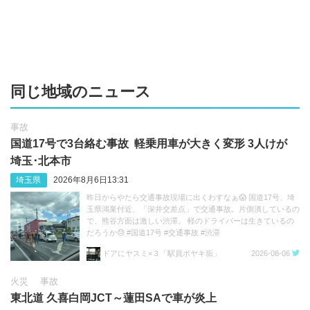
同じ地域のニュース
事故
国道17号で3台絡む事故 軽乗用車が大きく変形 3人けが
埼玉･北本市
埼玉県
2026年8月6日13:31
昨日からやたら交通事故現場に出くわすなぁ😱 国道17号、埼
玉県鴻巣付近、「深井交差点」で交通事故。片側潰しているの
で、熊谷方面は激しい渋滞。 軽のドライバーは生きているの
だろうか😓 #国道17号 #交通事故 #渋滞
https://t.co/sGeXdbCMfk
ドアにヤスミ×３「駅員ボヤキ垢」
2026-08-06
火災
事故
東北道 久喜白岡JCT～蓮田SAで車が炎上