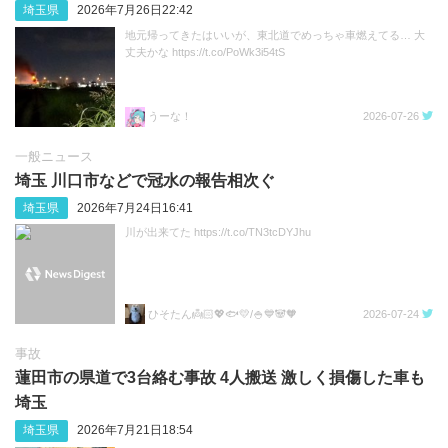
埼玉県
2026年7月26日22:42
地元帰ってきたはいいが、東北道でめっちゃ車燃えてる… 大
丈夫かな https://t.co/PoWk3i54tS
うーな！
2026-07-26
一般ニュース
埼玉 川口市などで冠水の報告相次ぐ
埼玉県
2026年7月24日16:41
川が出来てた https://t.co/TN3tcDYJhu
ひそたん👼🏻💖🐟️💛/🍚💙🐼🧡
2026-07-24
事故
蓮田市の県道で3台絡む事故 4人搬送 激しく損傷した車も
埼玉
埼玉県
2026年7月21日18:54