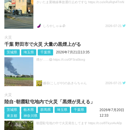
さいたま栗橋線事故通行止めですな https://t.co/xRuRqh4TmN
しろやしゃ🍙🥀
2026-07-21
火災
千葉 野田市で火災 大量の黒煙上がる
茨城県
埼玉県
千葉県
2026年7月21日13:35
煙が……😱 https://t.co/0FSra5loxg
越谷(こしがや)のあきらちゃん
2026-07-21
火災
陸自･朝霞駐屯地内で火災「黒煙が見える」
茨城県
栃木県
群馬県
埼玉県
千葉県
2026年7月20日
12:33
東京都
神奈川県
朝霞駐屯地の中で火災発生してます https://t.co/8Tkyo4vA0p