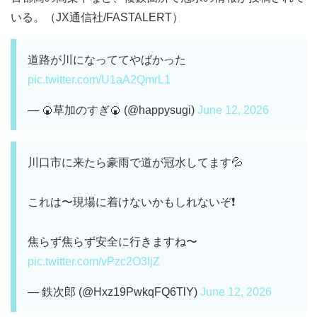
いる。（JX通信社/FASTALERT）
道路が川になっててやばかった
pic.twitter.com/U1aA2QmrL1
— 🍘草加のすぎ🍘 (@happysugi)
June 12, 2026
川口市に来たら豪雨で道が冠水してます💦
これは〜現場に着けないかもしれないぞ❗️
焦らず焦らず安全に行きますね〜
pic.twitter.com/vPzc2O3IjZ
— 鉄次郎 (@Hxz19PwkqFQ6TlY)
June 12, 2026