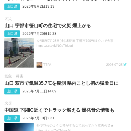
山口県
2026年8月2日13:13
火災
山口 宇部市笹山町の住宅で火災 煙上がる
山口県
2026年7月25日15:28
令和8年7月25日(土)15時頃 宇部市190号線沿いで火事
https://t.co/yMNCoThUud
TTPA
2026-07-25
気象・災害
山口 萩市で気温35.7℃を観測 県内ことし初の猛暑日に
山口県
2026年7月11日14:09
火災
中国道 下関IC近くでトラック燃える 爆発音の情報も
山口県
2026年7月10日2:31
外で花火のような音がするなて思ってたら車両火災🔥
https://t.co/rlZqYMvqsM