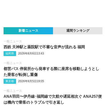
新着ニュース
週間ランキング
一般ニュース
西鉄 天神駅と薬院駅で不審な音声が流れる 福岡
福岡県
2026年8月6日13:43
一般ニュース
都営バス 停留所から発車する際に座席を移動しようとし
た乗客が転倒し重傷
東京都
2026年8月5日19:05
一般ニュース
ANA羽田〜伊丹線･福岡線で欠航や遅延相次ぐ ANA257便
は機内で乗客のトラブルで引き返し