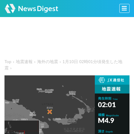
Top
地震速報
海外の地震
1月10日 02時01分頃発生した地
震