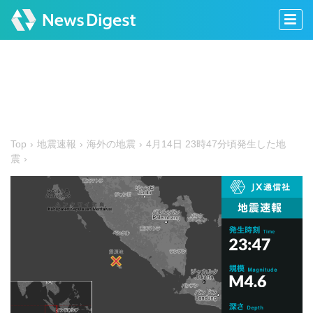
Top
地震速報
海外の地震
4月14日 23時47分頃発生した地
震