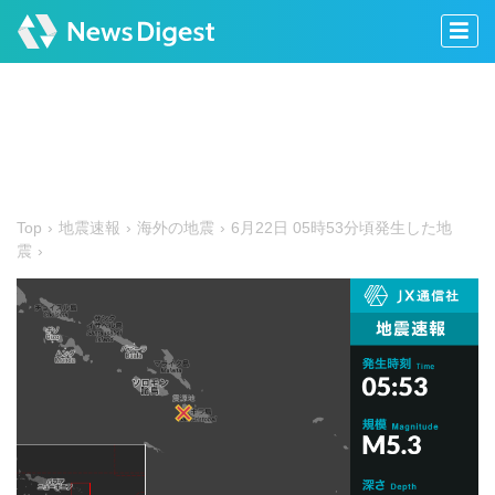
Top
地震速報
海外の地震
6月22日 05時53分頃発生した地
震