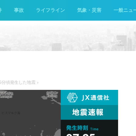
件
事故
ライフライン
気象・災害
一般ニュ
時25分頃発生した地震