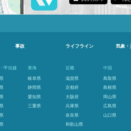
事故
ライフライン
気象・
・甲信越
東海
近畿
中国
県
岐阜県
滋賀県
鳥取県
県
静岡県
京都府
島根県
県
愛知県
大阪府
岡山県
県
三重県
兵庫県
広島県
県
奈良県
山口県
県
和歌山県