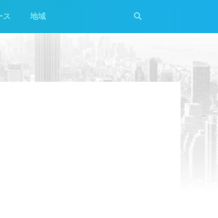
ース
地域