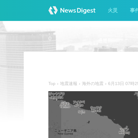
火災
事
Top
地震速報
海外の地震
6月13日 07