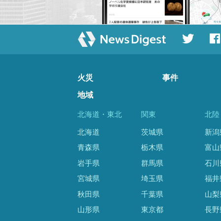
火災
事件
地域
北海道・東北
関東
北陸
北海道
茨城県
新潟
青森県
栃木県
富山
岩手県
群馬県
石川
宮城県
埼玉県
福井
秋田県
千葉県
山梨
山形県
東京都
長野