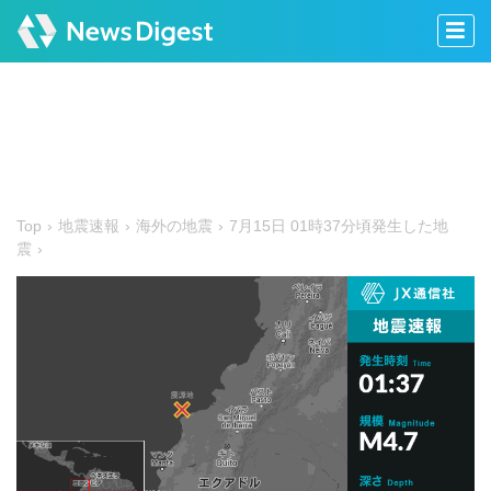
Top
地震速報
海外の地震
7月15日 01時37分頃発生した地
震