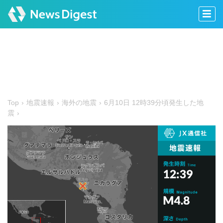
Top
地震速報
海外の地震
6月10日 12時39分頃発生した地
震