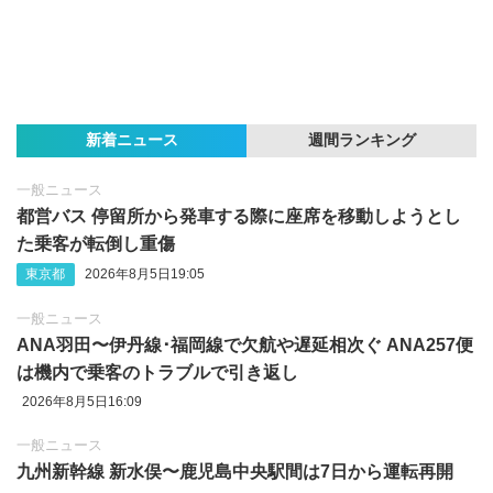
新着ニュース
週間ランキング
一般ニュース
都営バス 停留所から発車する際に座席を移動しようとし
た乗客が転倒し重傷
東京都
2026年8月5日19:05
一般ニュース
ANA羽田〜伊丹線･福岡線で欠航や遅延相次ぐ ANA257便
は機内で乗客のトラブルで引き返し
2026年8月5日16:09
一般ニュース
九州新幹線 新水俣〜鹿児島中央駅間は7日から運転再開