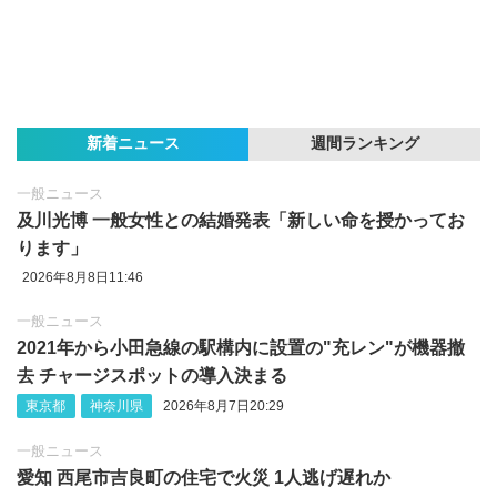
新着ニュース
週間ランキング
一般ニュース
及川光博 一般女性との結婚発表「新しい命を授かってお
ります」
2026年8月8日11:46
一般ニュース
2021年から小田急線の駅構内に設置の"充レン"が機器撤
去 チャージスポットの導入決まる
東京都
神奈川県
2026年8月7日20:29
一般ニュース
愛知 西尾市吉良町の住宅で火災 1人逃げ遅れか