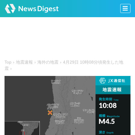
Top
地震速報
海外の地震
4月29日 10時08分頃発生した地
震