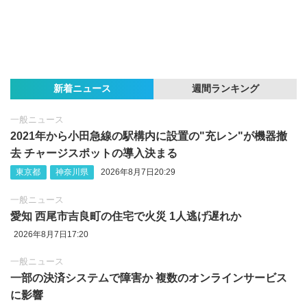
新着ニュース
週間ランキング
一般ニュース
2021年から小田急線の駅構内に設置の"充レン"が機器撤
去 チャージスポットの導入決まる
東京都
神奈川県
2026年8月7日20:29
一般ニュース
愛知 西尾市吉良町の住宅で火災 1人逃げ遅れか
2026年8月7日17:20
一般ニュース
一部の決済システムで障害か 複数のオンラインサービス
に影響