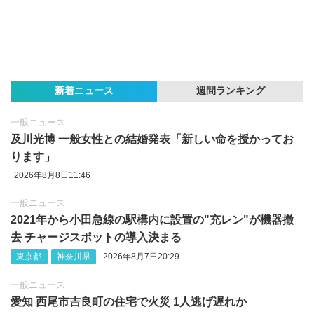
新着ニュース
週間ランキング
一般ニュース
及川光博 一般女性との結婚発表「新しい命を授かってお
ります」
2026年8月8日11:46
一般ニュース
2021年から小田急線の駅構内に設置の"充レン"が機器撤
去 チャージスポットの導入決まる
東京都
神奈川県
2026年8月7日20:29
一般ニュース
愛知 西尾市吉良町の住宅で火災 1人逃げ遅れか