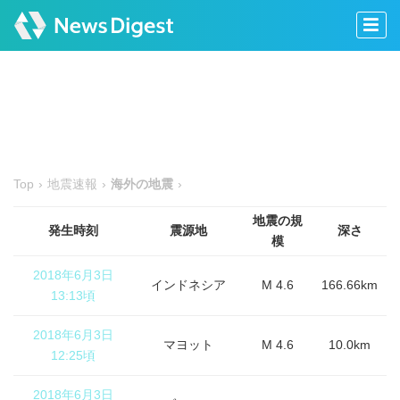
Top
地震速報
海外の地震
地震の規
発生時刻
震源地
深さ
模
2018年6月3日
インドネシア
M 4.6
166.66km
13:13頃
2018年6月3日
マヨット
M 4.6
10.0km
12:25頃
2018年6月3日