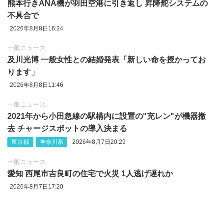
熊本行きANA機が羽田空港に引き返し 昇降舵システムの
不具合で
2026年8月8日16:24
一般ニュース
及川光博 一般女性との結婚発表「新しい命を授かってお
ります」
2026年8月8日11:46
一般ニュース
2021年から小田急線の駅構内に設置の"充レン"が機器撤
去 チャージスポットの導入決まる
東京都
神奈川県
2026年8月7日20:29
一般ニュース
愛知 西尾市吉良町の住宅で火災 1人逃げ遅れか
2026年8月7日17:20