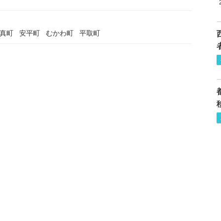
真町
安平町
むかわ町
平取町