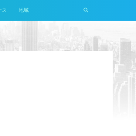
ース
地域