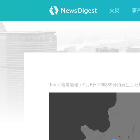
火災
事
Top
地震速報
9月6日 23時39分頃発生し