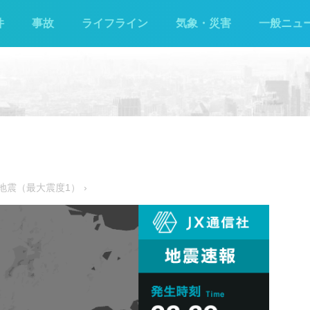
件
事故
ライフライン
気象・災害
一般ニュ
た地震（最大震度1）