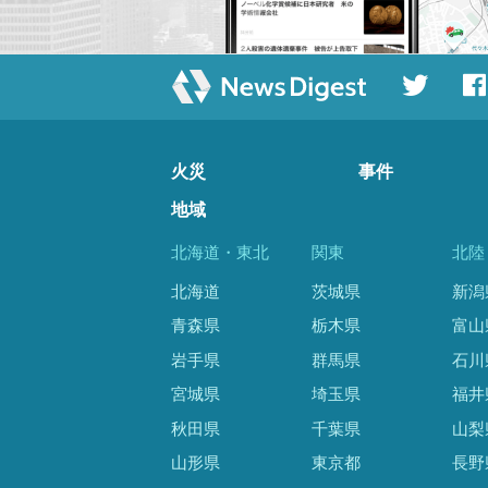
火災
事件
地域
北海道・東北
関東
北陸
北海道
茨城県
新潟
青森県
栃木県
富山
岩手県
群馬県
石川
宮城県
埼玉県
福井
秋田県
千葉県
山梨
山形県
東京都
長野