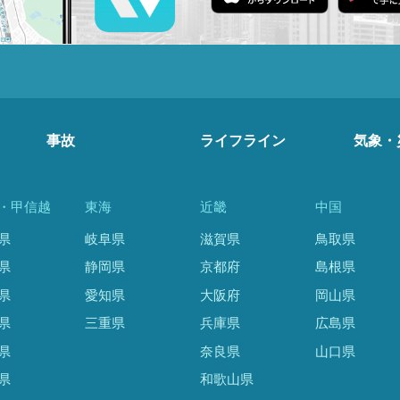
事故
ライフライン
気象・
・甲信越
東海
近畿
中国
県
岐阜県
滋賀県
鳥取県
県
静岡県
京都府
島根県
県
愛知県
大阪府
岡山県
県
三重県
兵庫県
広島県
県
奈良県
山口県
県
和歌山県