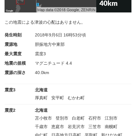
この地震による津波の心配はありません。
発生時刻
2018年9月6日
16時53分頃
震源地
胆振地方中東部
最大震度
震度3
地震の規模
マグニチュード 4.4
震源の深さ
40.0km
震度3
北海道
厚真町
安平町
むかわ町
震度2
北海道
苫小牧市
登別市
白老町
石狩市
江別市
千歳市
恵庭市
岩見沢市
三笠市
南幌町
由仁町
日高地方日高町
平取町
新ひだか町