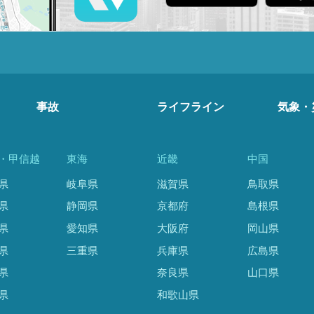
事故
ライフライン
気象・
・甲信越
東海
近畿
中国
県
岐阜県
滋賀県
鳥取県
県
静岡県
京都府
島根県
県
愛知県
大阪府
岡山県
県
三重県
兵庫県
広島県
県
奈良県
山口県
県
和歌山県