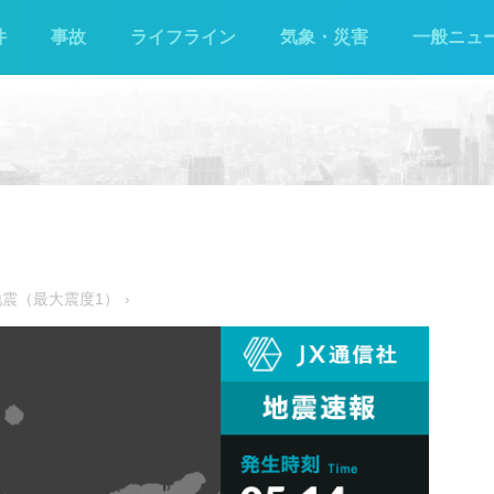
件
事故
ライフライン
気象・災害
一般ニュ
地震（最大震度1）