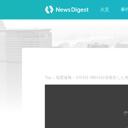
火災
事
Top
地震速報
4月9日 5時14分頃発生した