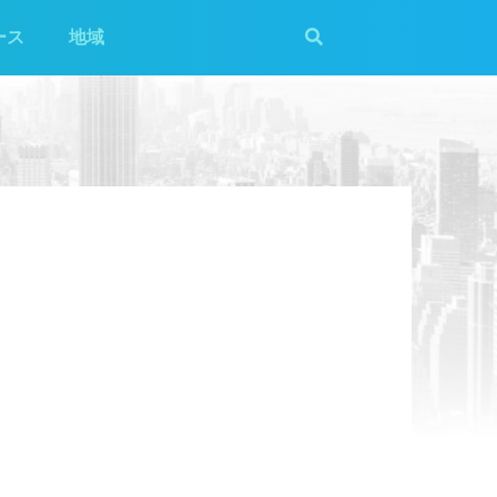
ース
地域