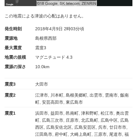
この地震による津波の心配はありません。
発生時刻
2018年4月9日
2時03分頃
震源地
島根県西部
最大震度
震度3
地震の規模
マグニチュード 4.3
震源の深さ
10.0km
震度3
大田市
震度2
江津市, 川本町, 島根美郷町, 出雲市, 雲南市, 飯南
町, 安芸高田市, 東広島市
震度1
浜田市, 益田市, 邑南町, 津和野町, 松江市, 奥出雲
町, 広島三次市, 庄原市, 北広島町, 広島中区, 広島
西区, 広島安佐北区, 広島安芸区, 呉市, 廿日市市,
江田島市, 府中町, 大崎上島町, 三原市, 尾道市, 福