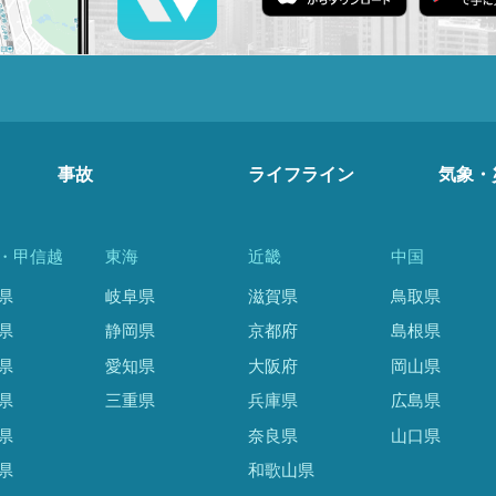
事故
ライフライン
気象・
・甲信越
東海
近畿
中国
県
岐阜県
滋賀県
鳥取県
県
静岡県
京都府
島根県
県
愛知県
大阪府
岡山県
県
三重県
兵庫県
広島県
県
奈良県
山口県
県
和歌山県