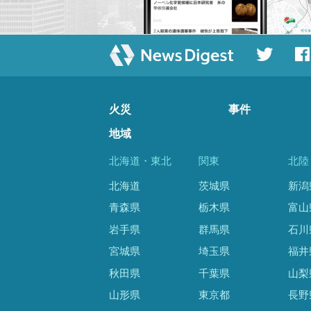
火災
事件
地域
北海道・東北
関東
北陸
北海道
茨城県
新潟
青森県
栃木県
富山
岩手県
群馬県
石川
宮城県
埼玉県
福井
秋田県
千葉県
山梨
山形県
東京都
長野