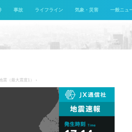
件
事故
ライフライン
気象・災害
一般ニュ
た地震（最大震度1）