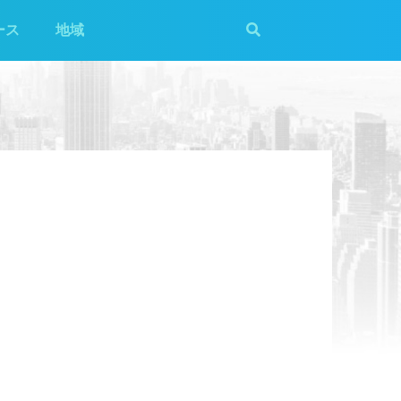
ース
地域