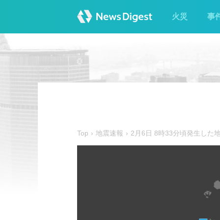
火災
事
Top
地震速報
2月6日 8時33分頃発生した