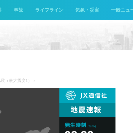
件
事故
ライフライン
気象・災害
一般ニュ
地震（最大震度1）