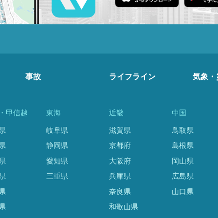
事故
ライフライン
気象・
・甲信越
東海
近畿
中国
県
岐阜県
滋賀県
鳥取県
県
静岡県
京都府
島根県
県
愛知県
大阪府
岡山県
県
三重県
兵庫県
広島県
県
奈良県
山口県
県
和歌山県