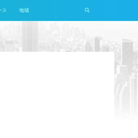
ース
地域