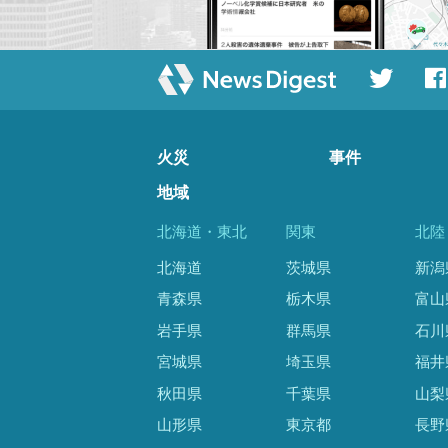
火災
事件
地域
北海道・東北
関東
北陸
北海道
茨城県
新潟
青森県
栃木県
富山
岩手県
群馬県
石川
宮城県
埼玉県
福井
秋田県
千葉県
山梨
山形県
東京都
長野