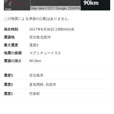
この地震による津波の心配はありません。
発生時刻
2017年6月30日
23時04分頃
震源地
宮古島北西沖
最大震度
震度3
地震の規模
マグニチュード 5.0
震源の深さ
90.0km
震度3
宮古島市
震度2
多良間村, 石垣市
震度1
竹富町