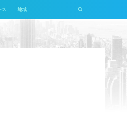
ース
地域