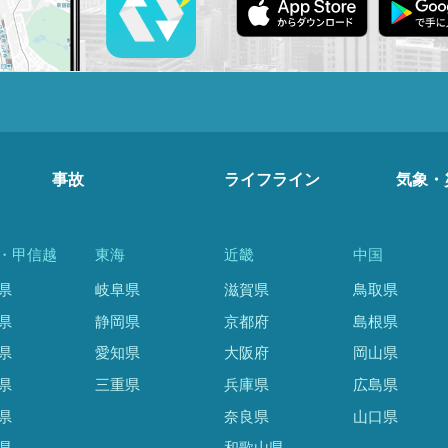
事故
ライフライン
気象・
・甲信越
東海
近畿
中国
県
岐阜県
滋賀県
鳥取県
県
静岡県
京都府
島根県
県
愛知県
大阪府
岡山県
県
三重県
兵庫県
広島県
県
奈良県
山口県
県
和歌山県