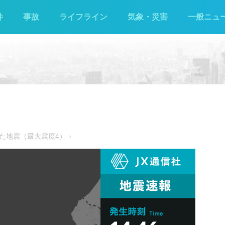
件
事故
ライフライン
気象・災害
一般ニュ
生した地震（最大震度4）