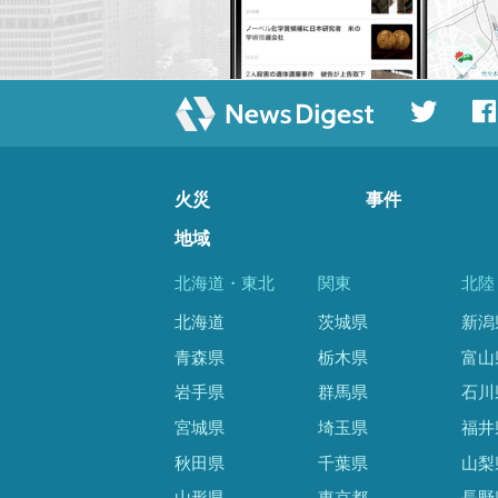
火災
事件
地域
北海道・東北
関東
北陸
北海道
茨城県
新潟
青森県
栃木県
富山
岩手県
群馬県
石川
宮城県
埼玉県
福井
秋田県
千葉県
山梨
山形県
東京都
長野