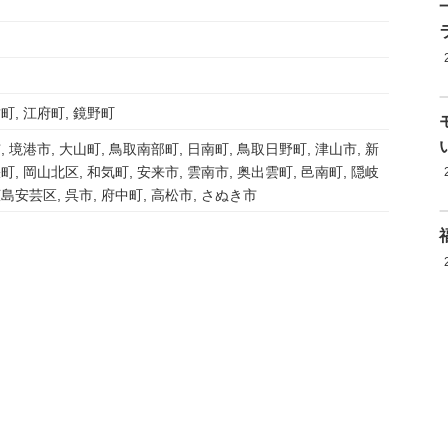
町, 江府町, 鏡野町
, 境港市, 大山町, 鳥取南部町, 日南町, 鳥取日野町, 津山市, 新
町, 岡山北区, 和気町, 安来市, 雲南市, 奥出雲町, 邑南町, 隠岐
広島安芸区, 呉市, 府中町, 高松市, さぬき市