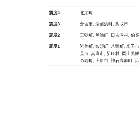
震度4
北栄町
震度3
倉吉市, 湯梨浜町, 鳥取市
震度2
三朝町, 琴浦町, 日吉津村, 伯耆
震度1
岩美町, 智頭町, 八頭町, 米子市
見市, 真庭市, 新庄村, 岡山美咲
の島町, 庄原市, 神石高原町, 