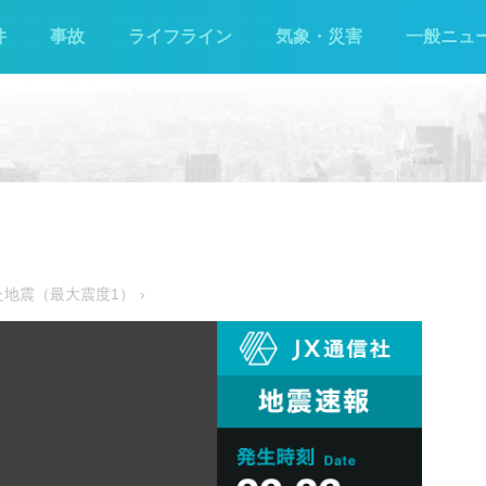
件
事故
ライフライン
気象・災害
一般ニュ
した地震（最大震度1）