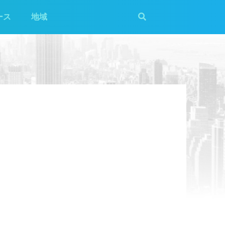
ース
地域