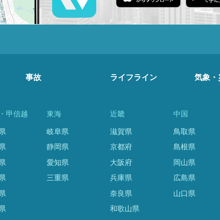
事故
ライフライン
気象・
・甲信越
東海
近畿
中国
県
岐阜県
滋賀県
鳥取県
県
静岡県
京都府
島根県
県
愛知県
大阪府
岡山県
県
三重県
兵庫県
広島県
県
奈良県
山口県
県
和歌山県