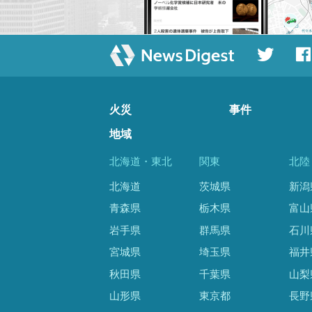
火災
事件
地域
北海道・東北
関東
北陸
北海道
茨城県
新潟
青森県
栃木県
富山
岩手県
群馬県
石川
宮城県
埼玉県
福井
秋田県
千葉県
山梨
山形県
東京都
長野