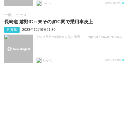
haccy
2024-10-21
一般ニュース
長崎道 嬉野IC～東そのぎIC間で乗用車炎上
佐賀県
2023年12月6日21:30
今年２回目の自動車火災に遭遇、、 https://t.co/dwnLNFD03k
わかな
2023-12-06