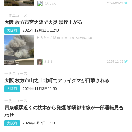
ほりたん
2026-03-21
一般ニュース
大阪 枚方市宮之阪で火災 黒煙上がる
大阪府
2025年12月31日11:40
枚方市宮之阪 https://t.co/OSjgWsOgaO
ＪＺ５
2025-12-31
一般ニュース
大阪 枚方市山之上北町でアライグマが目撃される
大阪府
2024年11月3日11:50
一般ニュース
四条畷駅近くの枕木から発煙 学研都市線が一部運転見合
わせ
大阪府
2024年6月7日11:09