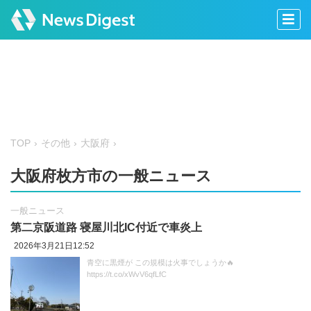
TOP
その他
大阪府
大阪府枚方市の一般ニュース
一般ニュース
第二京阪道路 寝屋川北IC付近で車炎上
2026年3月21日12:52
青空に黒煙が この規模は火事でしょうか🔥
https://t.co/xWvV6qfLfC