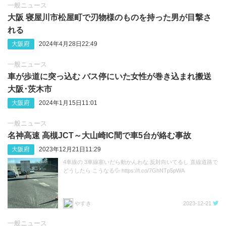
一般ニュース
大阪 寝屋川市松屋町で刃物様のものを持った男が目撃さ
れる
大阪府
2024年4月28日22:49
一般ニュース
車が歩道に突っ込む バス停にいた女性が巻き込まれ搬送
大阪･茨木市
大阪府
2024年1月15日11:01
一般ニュース
名神高速 高槻JCT～大山崎IC間で車5台が絡む事故
大阪府
2023年12月21日11:29
4車線の 3車線塞いだら動かんわな 反対向いてるし 直線道路で
どうしたら こうなる💦 https://t.co/7GhNTp5pWA
やすき
2023-12-21
一般ニュース