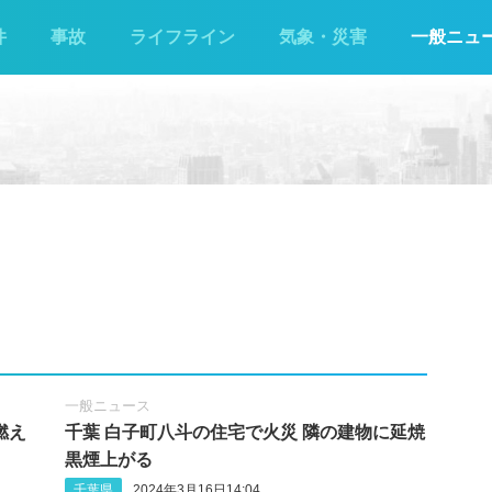
件
事故
ライフライン
気象・災害
一般ニュ
一般ニュース
燃え
千葉 白子町八斗の住宅で火災 隣の建物に延焼
黒煙上がる
千葉県
2024年3月16日14:04