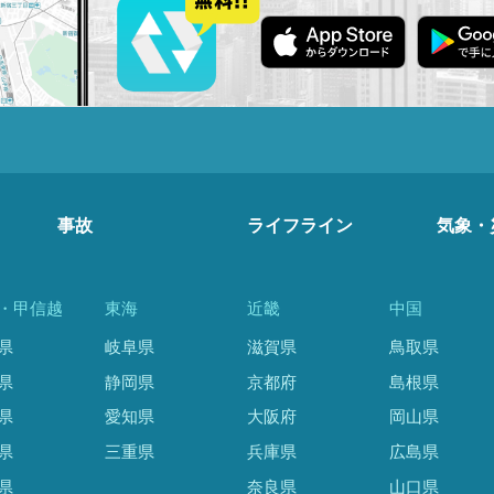
事故
ライフライン
気象・
・甲信越
東海
近畿
中国
県
岐阜県
滋賀県
鳥取県
県
静岡県
京都府
島根県
県
愛知県
大阪府
岡山県
県
三重県
兵庫県
広島県
県
奈良県
山口県