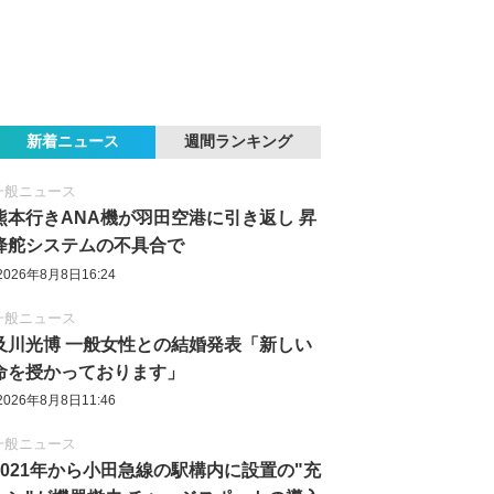
新着ニュース
週間ランキング
一般ニュース
熊本行きANA機が羽田空港に引き返し 昇
降舵システムの不具合で
2026年8月8日16:24
一般ニュース
及川光博 一般女性との結婚発表「新しい
命を授かっております」
2026年8月8日11:46
一般ニュース
2021年から小田急線の駅構内に設置の"充