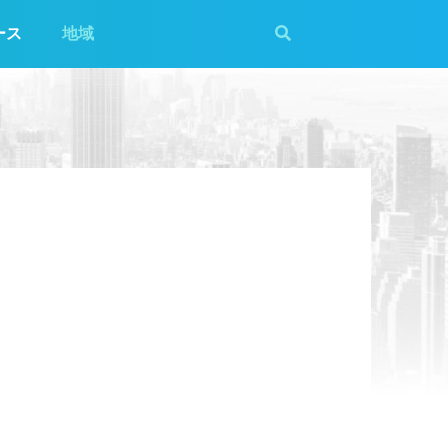
ース
地域