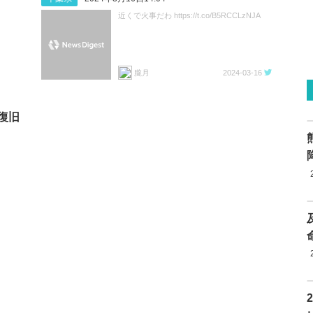
近くで火事だわ https://t.co/B5RCCLzNJA
朧月
2024-03-16
 復旧