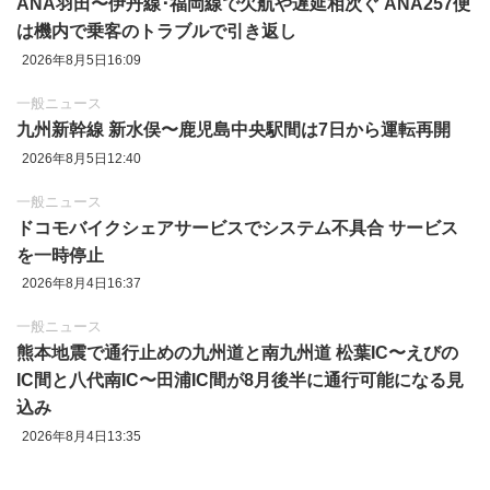
ANA羽田〜伊丹線･福岡線で欠航や遅延相次ぐ ANA257便
は機内で乗客のトラブルで引き返し
2026年8月5日16:09
一般ニュース
九州新幹線 新水俣〜鹿児島中央駅間は7日から運転再開
2026年8月5日12:40
一般ニュース
ドコモバイクシェアサービスでシステム不具合 サービス
を一時停止
2026年8月4日16:37
一般ニュース
熊本地震で通行止めの九州道と南九州道 松葉IC〜えびの
IC間と八代南IC〜田浦IC間が8月後半に通行可能になる見
込み
2026年8月4日13:35