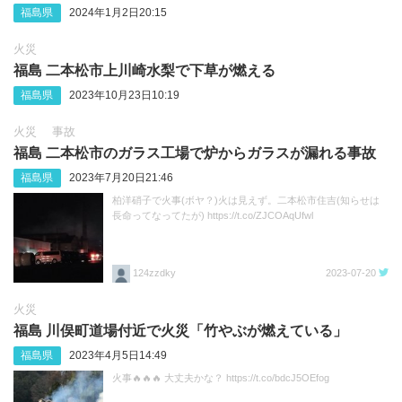
福島県
2024年1月2日20:15
火災
福島 二本松市上川崎水梨で下草が燃える
福島県
2023年10月23日10:19
火災
事故
福島 二本松市のガラス工場で炉からガラスが漏れる事故
福島県
2023年7月20日21:46
柏洋硝子で火事(ボヤ？)火は見えず。二本松市住吉(知らせは
長命ってなってたが) https://t.co/ZJCOAqUfwl
124zzdky
2023-07-20
火災
福島 川俣町道場付近で火災「竹やぶが燃えている」
福島県
2023年4月5日14:49
火事🔥🔥🔥 大丈夫かな？ https://t.co/bdcJ5OEfog