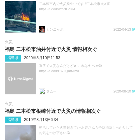
二本松市内で火災発生中です #二本松市 #火事
https://t.co/BwfbNHcIuA
カンニャボ
2022-04-13
火災
福島 二本松市油井付近で火災 情報相次ぐ
福島県
2020年8月10日11:53
近所で火災なんだけど🔥 これはヤベェ😱
https://t.co/BHwTQmMlma
タムー
2020-08-10
火災
福島 二本松市根崎付近で火災の情報相次ぐ
福島県
2019年8月13日6:34
朝活してたら火事起きてた💦 皆さんも予防消防しっかりして
お気をつけ下さい😰