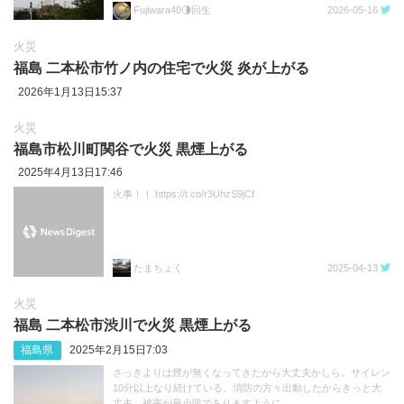
Fujiwara40🌗回生
2026-05-16
火災
福島 二本松市竹ノ内の住宅で火災 炎が上がる
2026年1月13日15:37
火災
福島市松川町関谷で火災 黒煙上がる
2025年4月13日17:46
火事！！ https://t.co/r3UhzS9jCf
たまちょく
2025-04-13
火災
福島 二本松市渋川で火災 黒煙上がる
福島県
2025年2月15日7:03
さっきよりは煙が無くなってきたから大丈夫かしら。サイレン
10分以上なり続けている。消防の方々出動したからきっと大
丈夫。被害が最小限でありますように 。