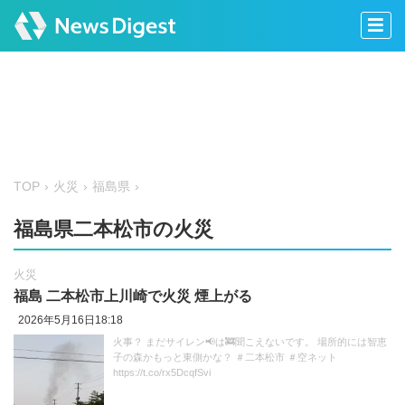
TOP
火災
福島県
福島県二本松市の火災
火災
福島 二本松市上川崎で火災 煙上がる
2026年5月16日18:18
火事？ まだサイレン📢は🚒聞こえないです。 場所的には智恵
子の森かもっと東側かな？ ＃二本松市 ＃空ネット
https://t.co/rx5DcqfSvi