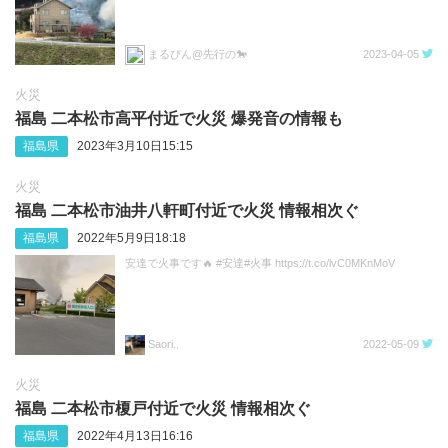
まるぴん@先行の🐎
2023-04-05
火災
福島 二本松市高平付近で火災 爆発音の情報も
福島県
2023年3月10日15:15
火災
福島 二本松市油井八軒町付近で火災 情報相次ぐ
福島県
2022年5月9日18:18
安達で火事です🔥 #安達#火事 https://t.co/lvC0MKnMoV
Saori..
2022-05-09
火災
福島 二本松市榎戸付近で火災 情報相次ぐ
福島県
2022年4月13日16:16