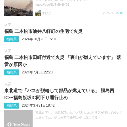
https://t.co/EoTMH4IY25
すぴか
2025-02-15
火災
福島 二本松市油井八軒町の住宅で火災
福島県
2024年10月20日15:01
火災
福島 二本松市田町付近で火災 「裏山が燃えています」 落
雷が原因か
福島県
2024年7月5日22:23
火災
東北道で「バスが脱輪して部品が燃えている」 福島西
IC〜福島飯坂IC間下り通行止め
福島県
2024年3月31日18:42
東北道下り、福島JCTの先で大型バスの左リアが壊れて傾いて
止まってた。少し手前で路肩が少し燃えてる