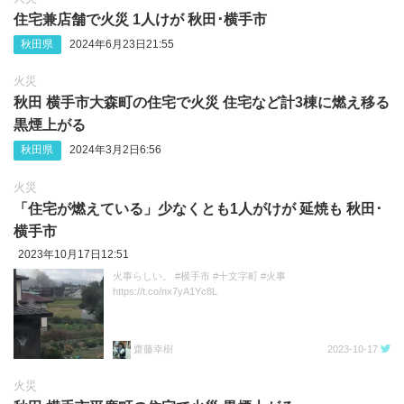
住宅兼店舗で火災 1人けが 秋田･横手市
秋田県
2024年6月23日21:55
火災
秋田 横手市大森町の住宅で火災 住宅など計3棟に燃え移る
黒煙上がる
秋田県
2024年3月2日6:56
火災
「住宅が燃えている」少なくとも1人がけが 延焼も 秋田･
横手市
2023年10月17日12:51
火事らしい。 #横手市 #十文字町 #火事
https://t.co/nx7yA1Yc8L
齋藤幸樹
2023-10-17
火災