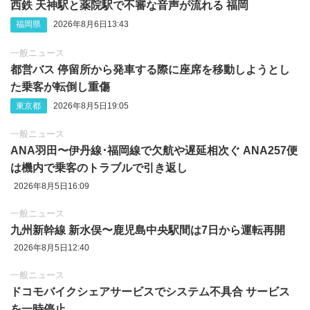
西鉄 天神駅と薬院駅で不審な音声が流れる 福岡
福岡県
2026年8月6日13:43
一般ニュース
都営バス 停留所から発車する際に座席を移動しようとし
た乗客が転倒し重傷
東京都
2026年8月5日19:05
一般ニュース
ANA羽田〜伊丹線･福岡線で欠航や遅延相次ぐ ANA257便
は機内で乗客のトラブルで引き返し
2026年8月5日16:09
一般ニュース
九州新幹線 新水俣〜鹿児島中央駅間は7日から運転再開
2026年8月5日12:40
一般ニュース
ドコモバイクシェアサービスでシステム不具合 サービス
を一時停止