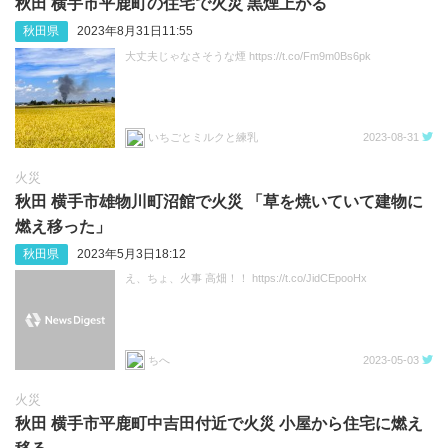
秋田 横手市平鹿町の住宅で火災 黒煙上がる
秋田県
2023年8月31日11:55
大丈夫じゃなさそうな煙 https://t.co/Fm9m0Bs6pk
いちごとミルクと練乳
2023-08-31
火災
秋田 横手市雄物川町沼館で火災 「草を焼いていて建物に
燃え移った」
秋田県
2023年5月3日18:12
え、ちょ、火事 高畑！！ https://t.co/JidCEpooHx
ちへ
2023-05-03
火災
秋田 横手市平鹿町中吉田付近で火災 小屋から住宅に燃え