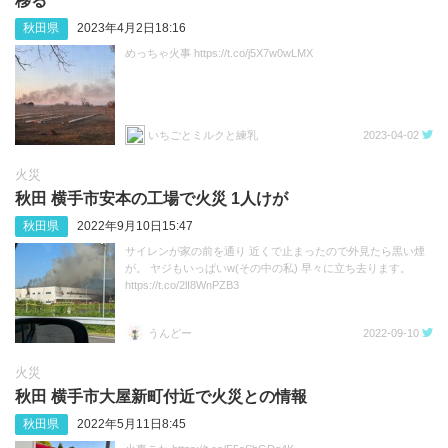
移る
秋田県
2023年4月2日18:16
めっちゃ火事 https://t.co/j5X7w0wLMX
いちごとミルクと練乳
2023-04-02
火災
秋田 横手市安本の工場で火災 1人けが
秋田県
2022年9月10日15:47
サイレンが家の前を通り 近くで止まったので外見たら黒い煙
が。 ヤジもいっぱいw(その中の私) 早々に立ち去ります。
https://t.co/2lI8WnPZB3
うんどー
2022-09-10
火災
秋田 横手市大屋新町付近で火災との情報
秋田県
2022年5月11日8:45