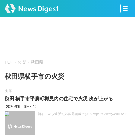
TOP
火災
秋田県
秋田県横手市の火災
火災
秋田 横手市平鹿町樽見内の住宅で火災 炎が上がる
2026年6月6日8:42
朝イチから近所で火事 最前線で熱い https://t.co/my49u1wsIK