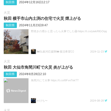
秋田県
2024年12月16日12:17
火災
秋田 横手市山内土渕の住宅で火災 煙上がる
秋田県
2024年11月23日9:47
野焼きの煙かと思ったら火事でした😱 https://t.co/yiwkRlGOqq
🚂SL銀河応援隊🚂 復活希望🙇‍♀
2024-11-23
火災
秋田 大仙市角間川町で火災 炎が上がる
秋田県
2024年8月28日2:10
角間川にて火事 https://t.co/i9FveTokTT
かけち〜
2024-08-28
火災