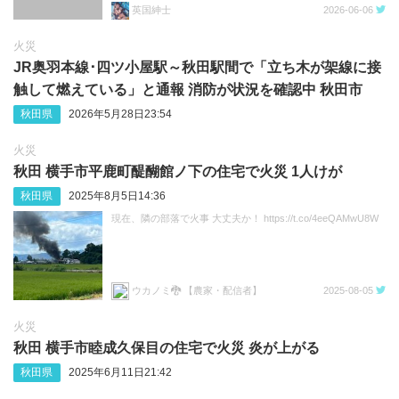
英国紳士
2026-06-06
火災
JR奥羽本線･四ツ小屋駅～秋田駅間で「立ち木が架線に接
触して燃えている」と通報 消防が状況を確認中 秋田市
秋田県
2026年5月28日23:54
火災
秋田 横手市平鹿町醍醐館ノ下の住宅で火災 1人けが
秋田県
2025年8月5日14:36
現在、隣の部落で火事 大丈夫か！ https://t.co/4eeQAMwU8W
ウカノミ🐉 【農家・配信者】
2025-08-05
火災
秋田 横手市睦成久保目の住宅で火災 炎が上がる
秋田県
2025年6月11日21:42