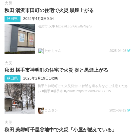
火災
秋田 湯沢市田町の住宅で火災 黒煙上がる
秋田県
2025年4月3日9:54
湯沢市 火事 https://t.co/IGzw8yNq7u
たかちゃん
2025-04-03
火災
秋田 横手市神明町の住宅で火災 炎と黒煙上がる
秋田県
2025年2月19日14:06
横手市神明町にて火災発生中 付近を通る方などご注意くださ
い #横手 #横手市 #yokote https://t.co/f47WSBuI1V
コムタン
2025-02-19
火災
秋田 美郷町千屋谷地中で火災「小屋が燃えている」